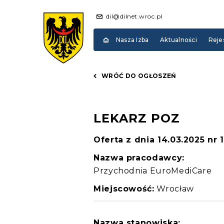
dil@dilnet.wroc.pl
Nasza Izba
Aktualności
Reje
WRÓĆ DO OGŁOSZEŃ
LEKARZ POZ
Oferta z dnia 14.03.2025 nr 
Nazwa pracodawcy:
Przychodnia EuroMediCare
Miejscowość:
Wrocław
Nazwa stanowiska: