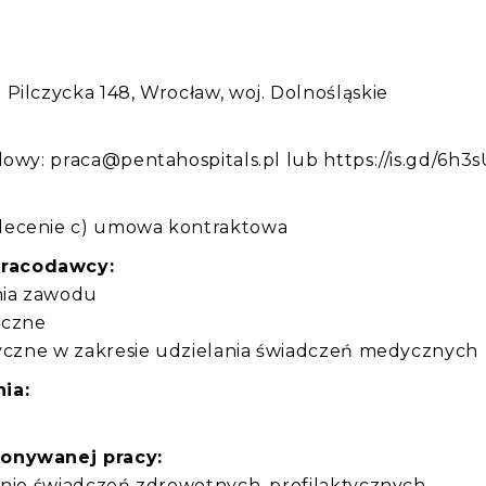
:
Pilczycka 148, Wrocław, woj. Dolnośląskie
owy: praca@pentahospitals.pl lub https://is.gd/6h3s
lecenie c) umowa kontraktowa
pracodawcy:
nia zawodu
yczne
tyczne w zakresie udzielania świadczeń medycznych
ia:
konywanej pracy:
anie świadczeń zdrowotnych, profilaktycznych,