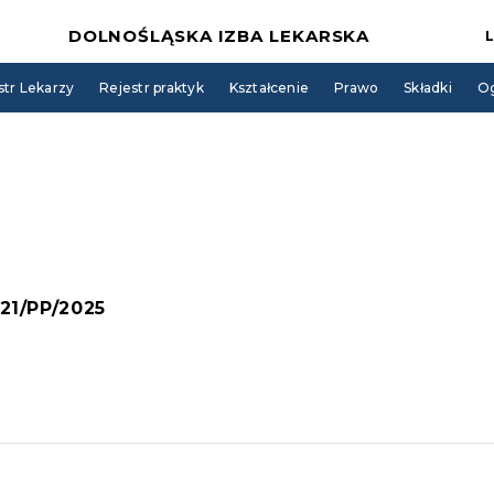
DOLNOŚLĄSKA IZBA LEKARSKA
str Lekarzy
Rejestr praktyk
Kształcenie
Prawo
Składki
Og
121/PP/2025