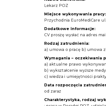
Lekarz POZ
Miejsce wykonywania pracy
Przychodnia EuroMediCare ul. 
Dodatkowe informacje:
CV proszę wysłać na adres mail
Rodzaj zatrudnienia:
a) umowa o pracę b) umowa z
Wymagania – oczekiwania 
a) aktualne prawo wykonywa
b) wykształcenie wyższe med
c) wiedza i umiejętności prak
Data rozpoczęcia zatrudnien
od zaraz
Charakterystyka, rodzaj wy
: praca w Poradni POZ, udziel