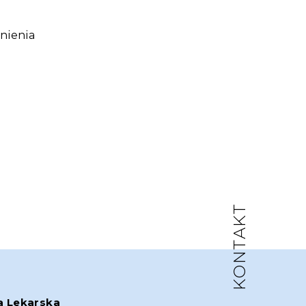
nienia
KONTAKT
a Lekarska