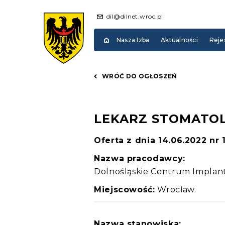
dil@dilnet.wroc.pl
Nasza Izba
Aktualności
Reje
WRÓĆ DO OGŁOSZEŃ
LEKARZ STOMATO
Oferta z dnia 14.06.2022 nr 
Nazwa pracodawcy:
Dolnośląskie Centrum Implant
Miejscowość:
Wrocław.
Nazwa stanowiska: