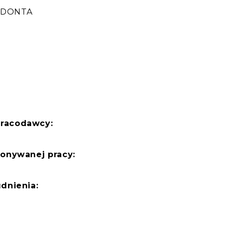
ODONTA
:
pracodawcy:
konywanej pracy:
dnienia: