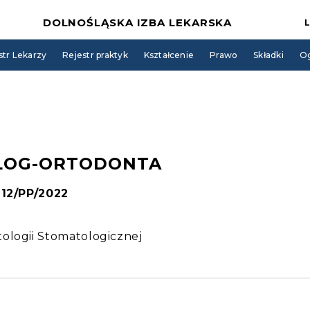
DOLNOŚLĄSKA IZBA LEKARSKA
str Lekarzy
Rejestr praktyk
Kształcenie
Prawo
Składki
Og
LOG-ORTODONTA
112/PP/2022
ologii Stomatologicznej