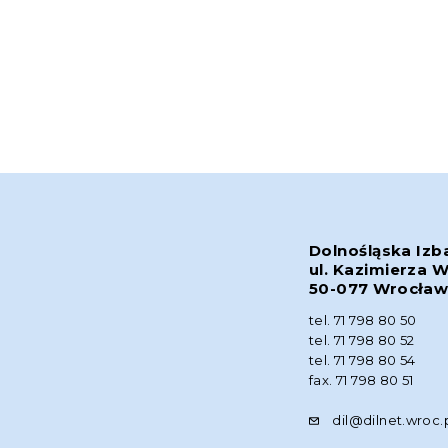
Dolnośląska Izb
ul. Kazimierza W
50-077 Wrocła
tel. 71 798 80 50
tel. 71 798 80 52
tel. 71 798 80 54
fax. 71 798 80 51
dil@dilnet.wroc.