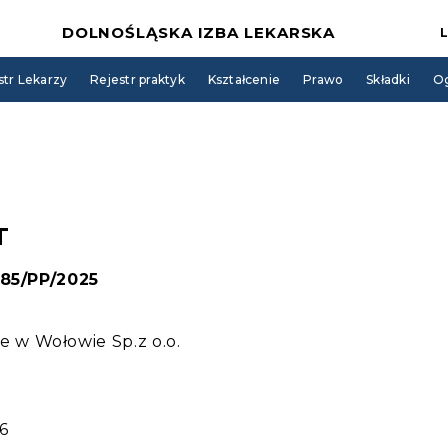
DOLNOŚLĄSKA IZBA LEKARSKA
str Lekarzy
Rejestr praktyk
Kształcenie
Prawo
Składki
Og
T
385/PP/2025
w Wołowie Sp.z o.o.
6