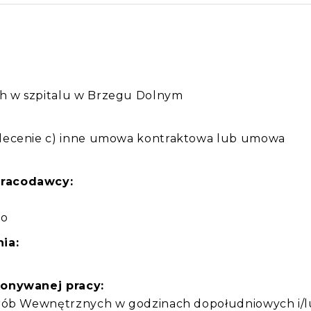
:
h w szpitalu w Brzegu Dolnym
lecenie c) inne umowa kontraktowa lub umowa
pracodawcy:
Io
ia:
konywanej pracy:
orób Wewnętrznych w godzinach dopołudniowych i/