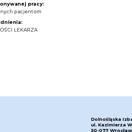
konywanej pracy:
tnych pacjentom
dnienia:
OŚCI LEKARZA
Dolnośląska Izb
ul. Kazimierza W
50-077 Wrocła