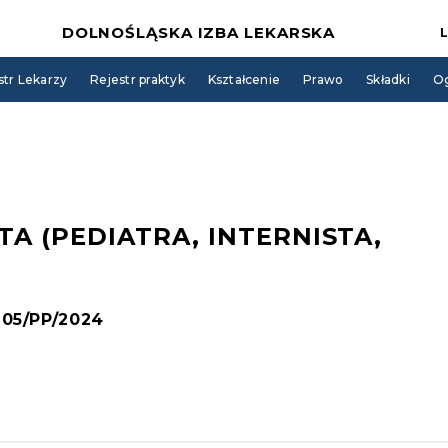
DOLNOŚLĄSKA IZBA LEKARSKA
str Lekarzy
Rejestr praktyk
Kształcenie
Prawo
Składki
Og
TA (PEDIATRA, INTERNISTA,
 205/PP/2024