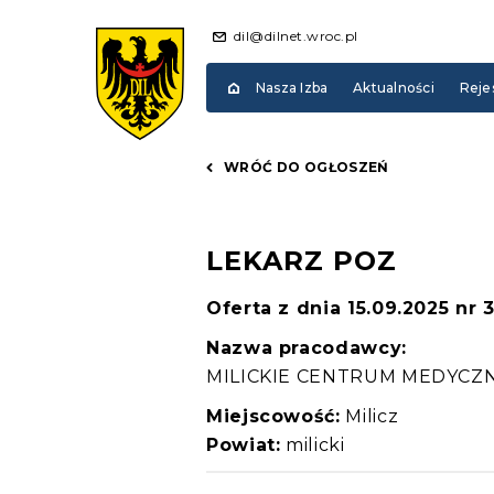
dil@dilnet.wroc.pl
Nasza Izba
Aktualności
Reje
WRÓĆ DO OGŁOSZEŃ
LEKARZ POZ
Oferta z dnia 15.09.2025 nr 
Nazwa pracodawcy:
MILICKIE CENTRUM MEDYCZNE S
Miejscowość:
Milicz
Powiat:
milicki