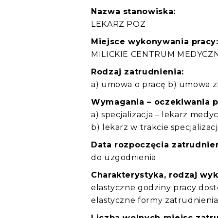
Nazwa stanowiska:
LEKARZ POZ
Miejsce wykonywania pracy
MILICKIE CENTRUM MEDYCZNE S
Rodzaj zatrudnienia:
a) umowa o pracę b) umowa zl
Wymagania – oczekiwania 
a) specjalizacja – lekarz me
b) lekarz w trakcie specjaliza
Data rozpoczęcia zatrudnien
do uzgodnienia
Charakterystyka, rodzaj wy
elastyczne godziny pracy dos
elastyczne formy zatrudnieni
Liczba wolnych miejsc zatru