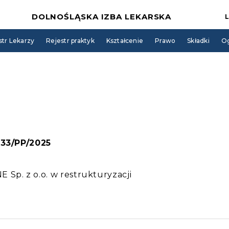
DOLNOŚLĄSKA IZBA LEKARSKA
str Lekarzy
Rejestr praktyk
Kształcenie
Prawo
Składki
Og
333/PP/2025
p. z o.o. w restrukturyzacji