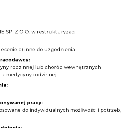
:
P. Z O.O. w restrukturyzacji
ecenie c) inne do uzgodnienia
pracodawcy:
dycyny rodzinnej lub chorób wewnętrznych
cji z medycyny rodzinnej
ia:
konywanej pracy:
tosowane do indywidualnych możliwości i potrzeb,
a
dnienia: