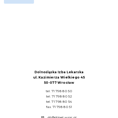
Dolnośląska Izba Lekarska
ul. Kazimierza Wielkiego 45
50-077 Wrocław
tel. 71 798 80 50
tel. 71 798 80 52
tel. 71 798 80 54
fax. 71 798 80 51
dil@dilnet.wroc.pl