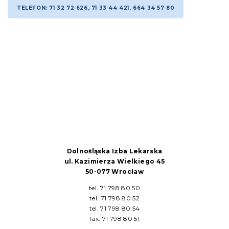
TELEFON: 71 32 72 626, 71 33 44 421, 664 34 57 80
Dolnośląska Izba Lekarska
ul. Kazimierza Wielkiego 45
50-077 Wrocław
tel. 71 798 80 50
tel. 71 798 80 52
tel. 71 798 80 54
fax. 71 798 80 51