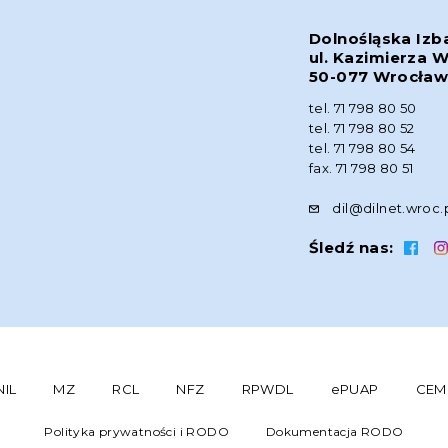
Dolnośląska Izb
ul. Kazimierza W
50-077 Wrocła
tel. 71 798 80 50
tel. 71 798 80 52
tel. 71 798 80 54
fax. 71 798 80 51
dil@dilnet.wroc.
Śledź nas:
NIL
MZ
RCL
NFZ
RPWDL
ePUAP
CEM
Polityka prywatności i RODO
Dokumentacja RODO