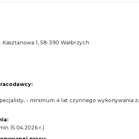
:
. Kasztanowa 1, 58-390 Wałbrzych
pracodawcy:
specjalisty, - minimum 4 lat czynnego wykonywania
ia:
min 15.04.2026 r.)
konywanej pracy: