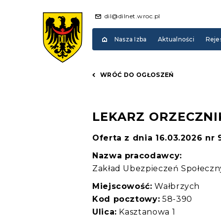
dil@dilnet.wroc.pl
Nasza Izba
Aktualności
Reje
WRÓĆ DO OGŁOSZEŃ
LEKARZ ORZECZNI
Oferta z dnia 16.03.2026 nr
Nazwa pracodawcy:
Zakład Ubezpieczeń Społecz
Miejscowość:
Wałbrzych
Kod pocztowy:
58-390
Ulica:
Kasztanowa 1