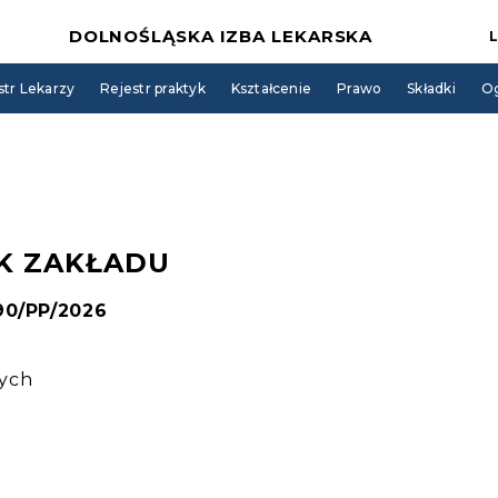
DOLNOŚLĄSKA IZBA LEKARSKA
str Lekarzy
Rejestr praktyk
Kształcenie
Prawo
Składki
Og
K ZAKŁADU
 90/PP/2026
nych