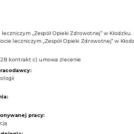
:
e leczniczym „Zespół Opieki Zdrowotnej” w Kłodzku. 
ocie leczniczym „Zespół Opieki Zdrowotnej” w Kłod
2B kontrakt c) umowa zlecenie
pracodawcy:
ologii
ia:
konywanej pracy:
cją
dnienia: