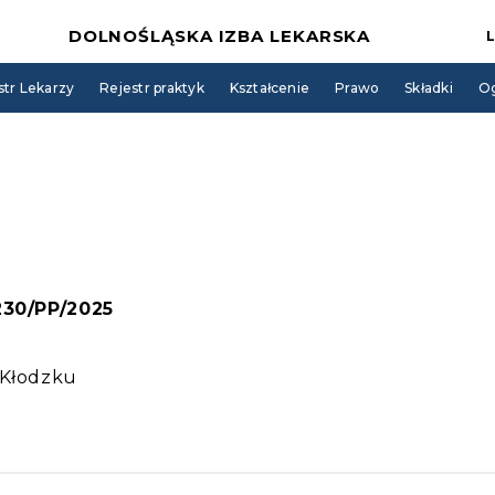
DOLNOŚLĄSKA IZBA LEKARSKA
str Lekarzy
Rejestr praktyk
Kształcenie
Prawo
Składki
Og
 230/PP/2025
 Kłodzku