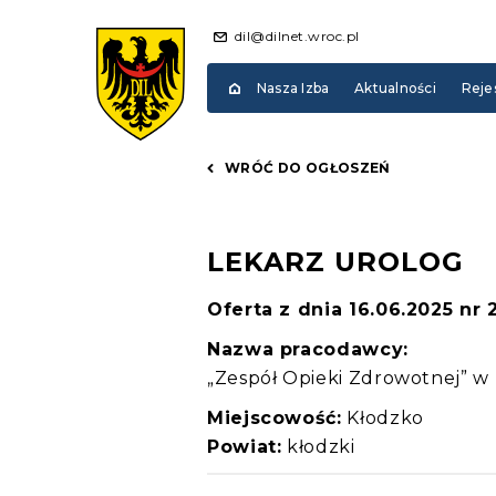
dil@dilnet.wroc.pl
Nasza Izba
Aktualności
Reje
WRÓĆ DO OGŁOSZEŃ
LEKARZ UROLOG
Oferta z dnia 16.06.2025 nr
Nazwa pracodawcy:
„Zespół Opieki Zdrowotnej” w
Miejscowość:
Kłodzko
Powiat:
kłodzki