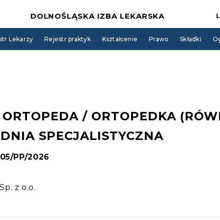
DOLNOŚLĄSKA IZBA LEKARSKA
str Lekarzy
Rejestr praktyk
Kształcenie
Prawo
Składki
Og
A ORTOPEDA / ORTOPEDKA (RÓW
ADNIA SPECJALISTYCZNA
105/PP/2026
p. z o.o.