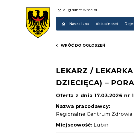
dil@dilnet.wroc.pl
Nasza Izba
Aktualności
Reje
WRÓĆ DO OGŁOSZEŃ
LEKARZ / LEKARK
DZIECIĘCA) – POR
Oferta z dnia 17.03.2026 nr 
Nazwa pracodawcy:
Regionalne Centrum Zdrowia S
Miejscowość:
Lubin