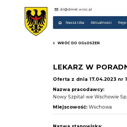
dil@dilnet.wroc.pl
Nasza Izba
Aktualności
Reje
WRÓĆ DO OGŁOSZEŃ
LEKARZ W PORADN
Oferta z dnia 17.04.2023 nr 
Nazwa pracodawcy:
Nowy Szpital we Wschowie Sp. 
Miejscowość:
Wschowa
Nazwa stanowiska: