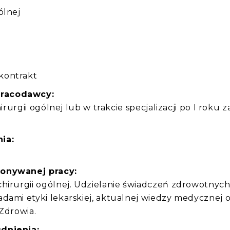
ólnej
:
kontrakt
pracodawcy:
irurgii ogólnej lub w trakcie specjalizacji po I roku z
ia:
konywanej pracy:
hirurgii ogólnej. Udzielanie świadczeń zdrowotnyc
dami etyki lekarskiej, aktualnej wiedzy medycznej 
 Zdrowia.
dnienia: