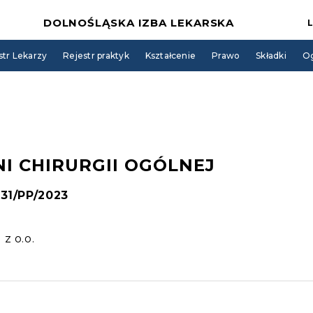
DOLNOŚLĄSKA IZBA LEKARSKA
str Lekarzy
Rejestr praktyk
Kształcenie
Prawo
Składki
Og
I CHIRURGII OGÓLNEJ
131/PP/2023
z o.o.