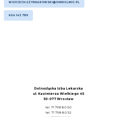
WOJCIECH.SZYNKAROWSKI@OMNICLINIC.PL
604 143 789
Dolnośląska Izba Lekarska
ul. Kazimierza Wielkiego 45
50-077 Wrocław
tel. 71 798 80 50
tel. 71 798 80 52