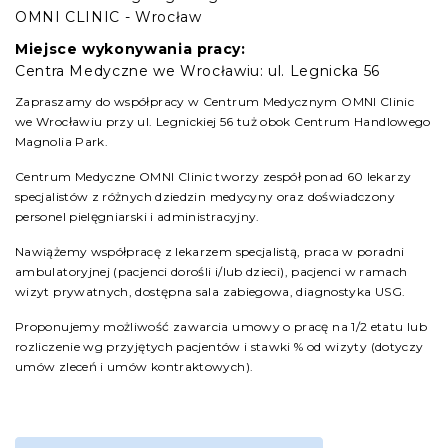
OMNI CLINIC - Wrocław
Miejsce wykonywania pracy:
Centra Medyczne we Wrocławiu: ul. Legnicka 56
Zapraszamy do współpracy w Centrum Medycznym OMNI Clinic
we Wrocławiu przy ul. Legnickiej 56 tuż obok Centrum Handlowego
Magnolia Park.
Centrum Medyczne OMNI Clinic tworzy zespół ponad 60 lekarzy
specjalistów z różnych dziedzin medycyny oraz doświadczony
personel pielęgniarski i administracyjny.
Nawiążemy współpracę z lekarzem specjalistą, praca w poradni
ambulatoryjnej (pacjenci dorośli i/lub dzieci), pacjenci w ramach
wizyt prywatnych, dostępna sala zabiegowa, diagnostyka USG.
Proponujemy możliwość zawarcia umowy o pracę na 1/2 etatu lub
rozliczenie wg przyjętych pacjentów i stawki % od wizyty (dotyczy
umów zleceń i umów kontraktowych).