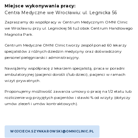
Miejsce wykonywania pracy:
Centra Medyczne we Wrocławiu: ul. Legnicka 56
Zapraszamy do współpracy w Centrum Medycznym OMNI Clinic
we Wrocławiu przy ul. Legnickiej 56 tuż obok Centrum Handlowego
Magnolia Park.
Centrum Medyczne OMNI Clinic tworzy zespół ponad 60 lekarzy
specjalistów z różnych dziedzin medycyny oraz doświadczony
personel pielęgniarski i administracyjny.
Nawiążemy współpracę z lekarzem specjalistą, praca w poradni
ambulatoryjnej (pacjenci dorośli i/lub dzieci), pacjenci w ramach
wizyt prywatnych.
Proponujemy możliwość zawarcia umowy o pracę na 1/2 etatu lub
rozliczenie wg przyjętych pacjentów i stawki % od wizyty (dotyczy
umów zleceń i umów kontraktowych).
WOJCIECH.SZYNKAROWSKI@OMNICLINIC.PL