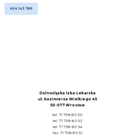
604 143 789
Dolnośląska Izba Lekarska
ul. Kazimierza Wielkiego 45
50-077 Wrocław
tel. 71 798 80 50
tel. 71 798 80 52
tel. 71 798 80 54
fax. 71 798 80 51