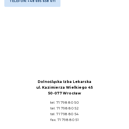
TELEFON: +48 695 658 671
Dolnośląska Izba Lekarska
ul. Kazimierza Wielkiego 45
50-077 Wrocław
tel. 71 798 80 50
tel. 71 798 80 52
tel. 71 798 80 54
fax. 71 798 80 51