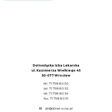
Dolnośląska Izba Lekarska
ul. Kazimierza Wielkiego 45
50-077 Wrocław
tel. 71 798 80 50
tel. 71 798 80 52
tel. 71 798 80 54
fax. 71 798 80 51
dil@dilnet.wroc.pl