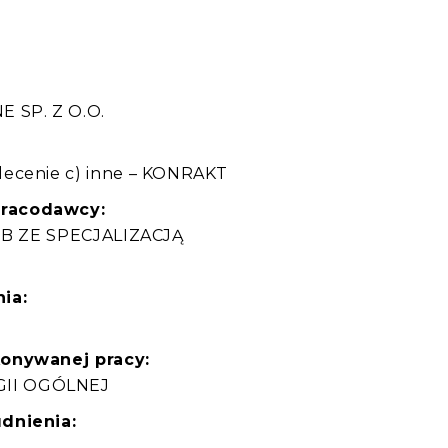
:
 SP. Z O.O.
lecenie c) inne – KONRAKT
pracodawcy:
LUB ZE SPECJALIZACJĄ
ia:
konywanej pracy:
GII OGÓLNEJ
dnienia: