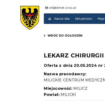
dil@dilnet.wroc.pl
Nasza Izba
Aktualności
Reje
WRÓĆ DO OGŁOSZEŃ
LEKARZ CHIRURGI
Oferta z dnia 20.05.2024 nr
Nazwa pracodawcy:
MILICKIE CENTRUM MEDYCZNE 
Miejscowość:
MILICZ
Powiat:
MILICKI