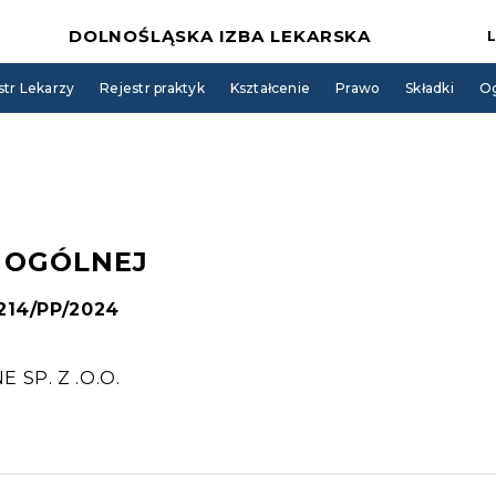
DOLNOŚLĄSKA IZBA LEKARSKA
str Lekarzy
Rejestr praktyk
Kształcenie
Prawo
Składki
Og
I OGÓLNEJ
 214/PP/2024
SP. Z .O.O.