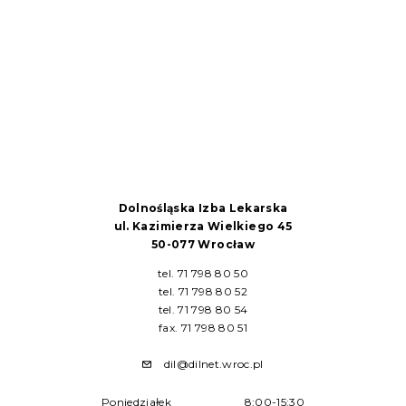
Dolnośląska Izba Lekarska
ul. Kazimierza Wielkiego 45
50-077 Wrocław
tel. 71 798 80 50
tel. 71 798 80 52
tel. 71 798 80 54
fax. 71 798 80 51
dil@dilnet.wroc.pl
Poniedziałek
8:00-15:30