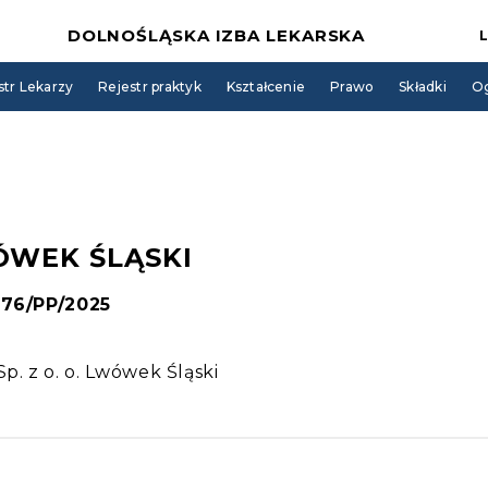
DOLNOŚLĄSKA IZBA LEKARSKA
str Lekarzy
Rejestr praktyk
Kształcenie
Prawo
Składki
Og
ÓWEK ŚLĄSKI
276/PP/2025
. z o. o. Lwówek Śląski