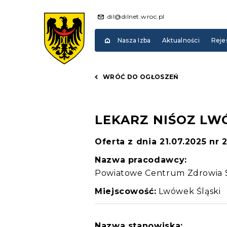
dil@dilnet.wroc.pl
Nasza Izba
Aktualności
Reje
WRÓĆ DO OGŁOSZEŃ
LEKARZ NIŚOZ LW
Oferta z dnia 21.07.2025 nr 
Nazwa pracodawcy:
Powiatowe Centrum Zdrowia Sp
Miejscowość:
Lwówek Śląski
Nazwa stanowiska: