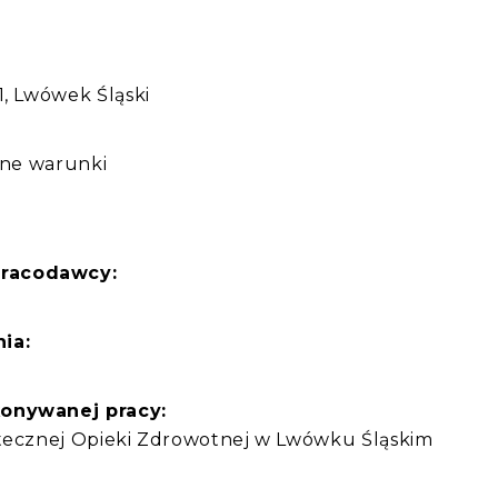
:
1, Lwówek Śląski
ilne warunki
pracodawcy:
ia:
konywanej pracy:
ątecznej Opieki Zdrowotnej w Lwówku Śląskim