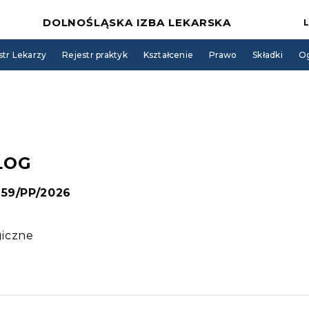
DOLNOŚLĄSKA IZBA LEKARSKA
str Lekarzy
Rejestr praktyk
Kształcenie
Prawo
Składki
Og
LOG
 159/PP/2026
giczne