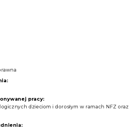
:
prawna
ia:
konywanej pracy:
logicznych dzieciom i dorosłym w ramach NFZ oraz
dnienia: