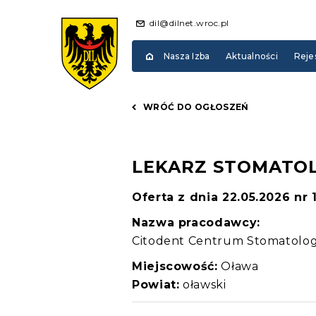
dil@dilnet.wroc.pl
Nasza Izba
Aktualności
Reje
WRÓĆ DO OGŁOSZEŃ
LEKARZ STOMATO
Oferta z dnia 22.05.2026 nr
Nazwa pracodawcy:
Citodent Centrum Stomatolo
Miejscowość:
Oława
Powiat:
oławski