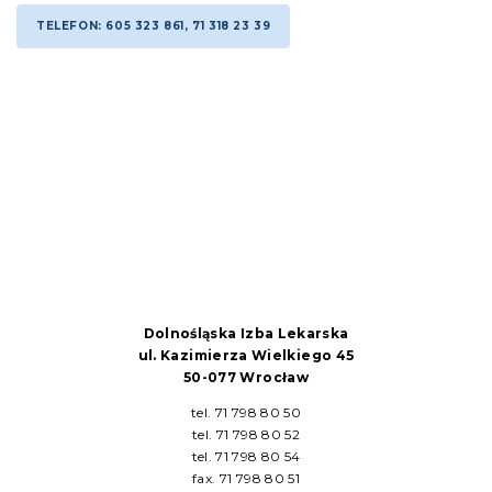
TELEFON: 605 323 861, 71 318 23 39
Dolnośląska Izba Lekarska
ul. Kazimierza Wielkiego 45
50-077 Wrocław
tel. 71 798 80 50
tel. 71 798 80 52
tel. 71 798 80 54
fax. 71 798 80 51