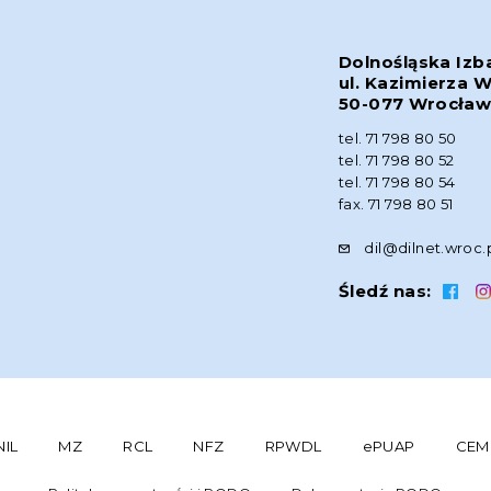
Dolnośląska Izb
ul. Kazimierza W
50-077 Wrocła
tel. 71 798 80 50
tel. 71 798 80 52
tel. 71 798 80 54
fax. 71 798 80 51
dil@dilnet.wroc.
Śledź nas:
NIL
MZ
RCL
NFZ
RPWDL
ePUAP
CEM