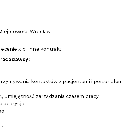
:
Miejscowość Wrocław
ecenie x c) inne kontrakt
pracodawcy:
trzymywania kontaktów z pacjentami i personelem
ć, umiejętność zarządzania czasem pracy.
a aparycja.
go.