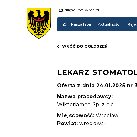
dil@dilnet.wroc.pl
Nasza Izba
Aktualności
Reje
WRÓĆ DO OGŁOSZEŃ
LEKARZ STOMATO
Oferta z dnia 24.01.2025 nr 
Nazwa pracodawcy:
Wiktoriamed Sp. z o.o
Miejscowość:
Wrocław
Powiat:
wrocławski