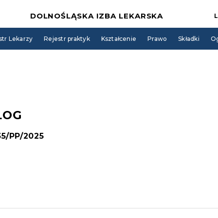
DOLNOŚLĄSKA IZBA LEKARSKA
str Lekarzy
Rejestr praktyk
Kształcenie
Prawo
Składki
Og
LOG
35/PP/2025