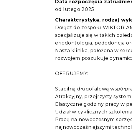
Data rozpoczęcia zatrudnien
od lutego 2025
Charakterystyka, rodzaj wy
Dołącz do zespołu WIKTORIAME
specjalizuje się w takich dzied
eriodontologia, pedodoncja o
Nasza klinika, położona w ser
rozwojem poszukuje dynamiczn
OFERUJEMY:
Stabilną długofalową współpr
Atrakcyjny, przejrzysty syste
Elastyczne godziny pracy w p
Udział w cyklicznych szkolen
Pracę na nowoczesnym sprzę
najnowocześniejszymi technolo