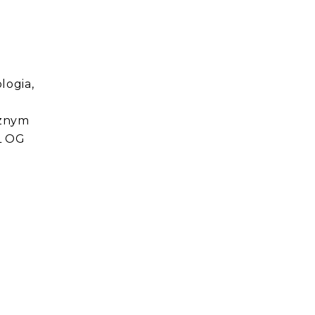
logia,
cznym
L OG