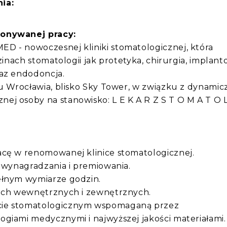
ia:
konywanej pracy:
D - nowoczesnej kliniki stomatologicznej, która
zinach stomatologii jak protetyka, chirurgia, implanto
raz endodoncja.
cu Wrocławia, blisko Sky Tower, w związku z dynami
ej osoby na stanowisko: L E K A R Z S T O M A T O 
acę w renomowanej klinice stomatologicznej.
m wynagradzania i premiowania.
ełnym wymiarze godzin.
iach wewnętrznych i zewnętrznych.
cie stomatologicznym wspomaganą przez
giami medycznymi i najwyższej jakości materiałami.