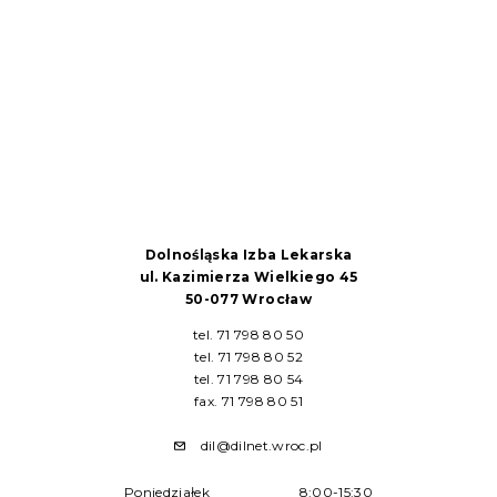
Dolnośląska Izba Lekarska
ul. Kazimierza Wielkiego 45
50-077 Wrocław
tel. 71 798 80 50
tel. 71 798 80 52
tel. 71 798 80 54
fax. 71 798 80 51
dil@dilnet.wroc.pl
Poniedziałek
8:00-15:30