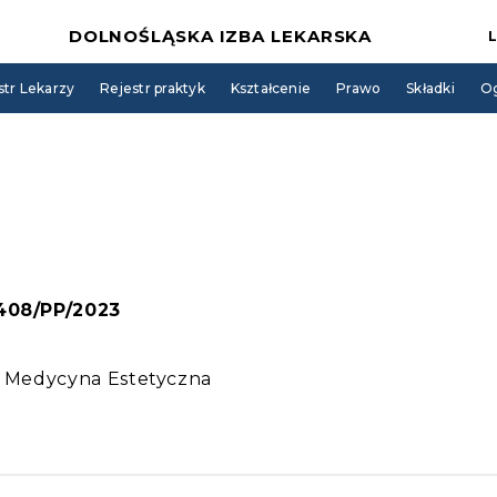
DOLNOŚLĄSKA IZBA LEKARSKA
str Lekarzy
Rejestr praktyk
Kształcenie
Prawo
Składki
Og
 408/PP/2023
 i Medycyna Estetyczna