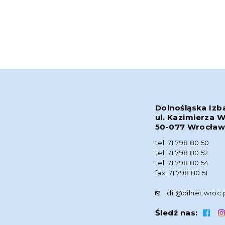
Dolnośląska Izb
ul. Kazimierza W
50-077 Wrocła
tel. 71 798 80 50
tel. 71 798 80 52
tel. 71 798 80 54
fax. 71 798 80 51
dil@dilnet.wroc.
Śledź nas: