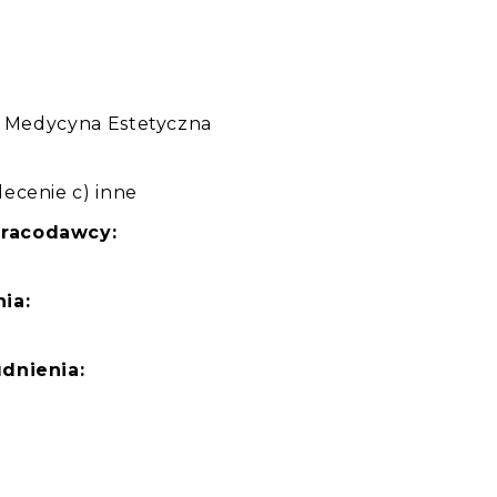
:
 i Medycyna Estetyczna
ecenie c) inne
pracodawcy:
ia:
dnienia: