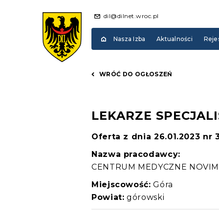
dil@dilnet.wroc.pl
Nasza Izba
Aktualności
Reje
WRÓĆ DO OGŁOSZEŃ
LEKARZE SPECJALI
Oferta z dnia 26.01.2023 nr
Nazwa pracodawcy:
CENTRUM MEDYCZNE NOVI
Miejscowość:
Góra
Powiat:
górowski