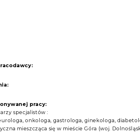
:
pracodawcy:
ia:
konywanej pracy:
rzy specjalistów :
urologa, onkologa, gastrologa, ginekologa, diabetol
zna mieszcząca się w mieście Góra (woj. Dolnośląsk