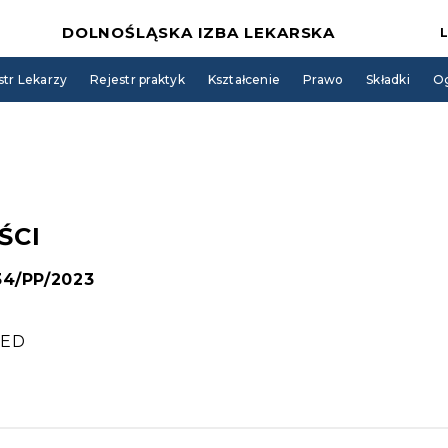
DOLNOŚLĄSKA IZBA LEKARSKA
str Lekarzy
Rejestr praktyk
Kształcenie
Prawo
Składki
Og
ŚCI
 34/PP/2023
MED