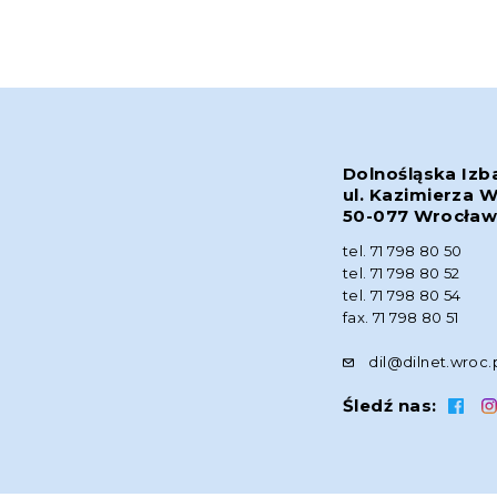
Dolnośląska Izb
ul. Kazimierza W
50-077 Wrocła
tel. 71 798 80 50
tel. 71 798 80 52
tel. 71 798 80 54
fax. 71 798 80 51
dil@dilnet.wroc.
Śledź nas: