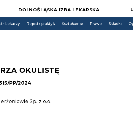
DOLNOŚLĄSKA IZBA LEKARSKA
str Lekarzy
Rejestr praktyk
Kształcenie
Prawo
Składki
Og
RZA OKULISTĘ
 315/PP/2024
rżoniowie Sp. z o.o.