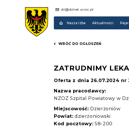
dil@dilnet.wroc.pl
Nasza Izba
Aktualności
Reje
WRÓĆ DO OGŁOSZEŃ
ZATRUDNIMY LEKA
Oferta z dnia 26.07.2024 nr
Nazwa pracodawcy:
NZOZ Szpital Powiatowy w Dzie
Miejscowość:
Dzierżoniów
Powiat:
dzierżoniowski
Kod pocztowy:
58-200