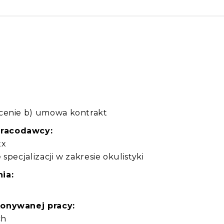
:
ecenie b) umowa kontrakt
pracodawcy:
xx
 specjalizacji w zakresie okulistyki
ia:
konywanej pracy:
ch