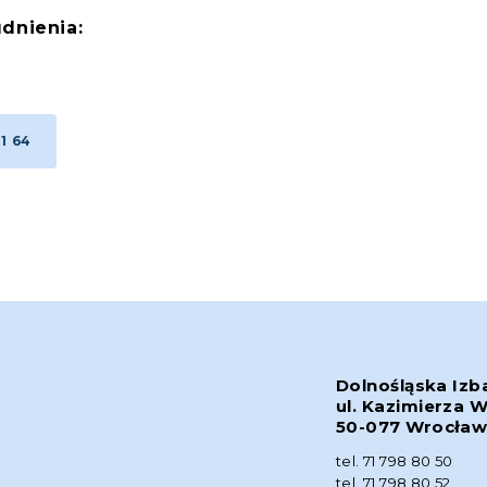
dnienia:
1 64
Dolnośląska Izb
ul. Kazimierza W
50-077 Wrocła
tel. 71 798 80 50
tel. 71 798 80 52