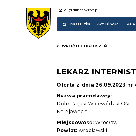
dil@dilnet.wroc.pl
Nasza Izba
Aktualności
Reje
WRÓĆ DO OGŁOSZEŃ
LEKARZ INTERNIS
Oferta z dnia 26.09.2023 nr
Nazwa pracodawcy:
Dolnośląski Wojewódzki Ośro
Kolejowego
Miejscowość:
Wrocław
Powiat:
wrocławski