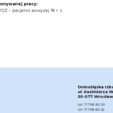
konywanej pracy:
Z – pacjenci powyżej 18 r. ż.
Dolnośląska Izb
ul. Kazimierza W
50-077 Wrocła
tel. 71 798 80 50
tel. 71 798 80 52