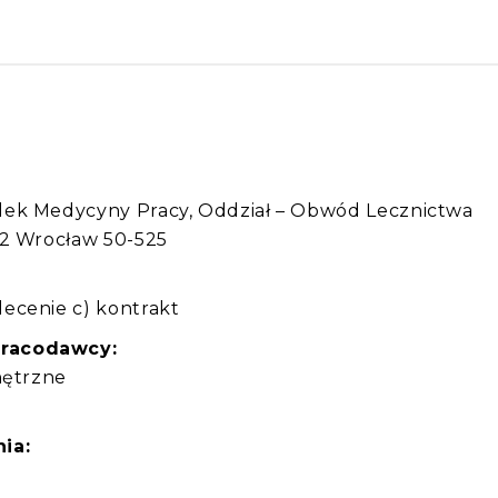
:
dek Medycyny Pracy, Oddział – Obwód Lecznictwa
12 Wrocław 50-525
ecenie c) kontrakt
pracodawcy:
nętrzne
ia: