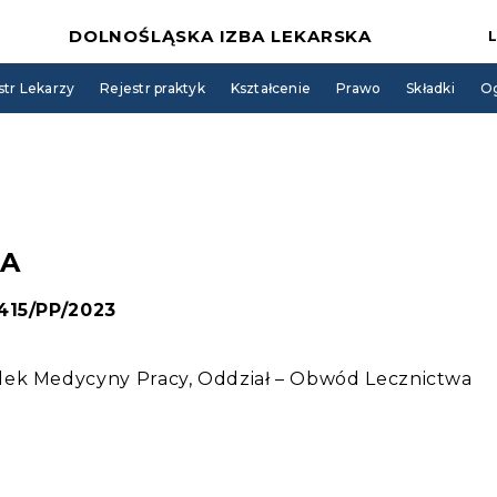
DOLNOŚLĄSKA IZBA LEKARSKA
str Lekarzy
Rejestr praktyk
Kształcenie
Prawo
Składki
Og
TA
 415/PP/2023
dek Medycyny Pracy, Oddział – Obwód Lecznictwa