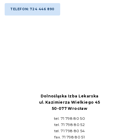
TELEFON: 724 446 890
Dolnośląska Izba Lekarska
ul. Kazimierza Wielkiego 45
50-077 Wrocław
tel. 71 798 80 50
tel. 71 798 80 52
tel. 71 798 80 54
fax. 71 798 80 51