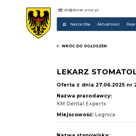
dil@dilnet.wroc.pl
Nasza Izba
Aktualności
Reje
WRÓĆ DO OGŁOSZEŃ
LEKARZ STOMATO
Oferta z dnia 27.06.2025 nr
Nazwa pracodawcy:
KM Dental Experts
Miejscowość:
Legnica
Nazwa stanowiska: