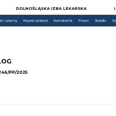
DOLNOŚLĄSKA IZBA LEKARSKA
str Lekarzy
Rejestr praktyk
Kształcenie
Prawo
Składki
Og
LOG
 246/PP/2025