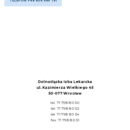
TELEFON: +48 606 989 791
Dolnośląska Izba Lekarska
ul. Kazimierza Wielkiego 45
50-077 Wrocław
tel. 71 798 80 50
tel. 71 798 80 52
tel. 71 798 80 54
fax. 71 798 80 51