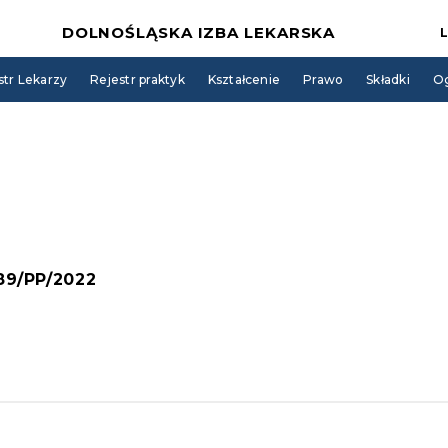
DOLNOŚLĄSKA IZBA LEKARSKA
str Lekarzy
Rejestr praktyk
Kształcenie
Prawo
Składki
Og
 89/PP/2022