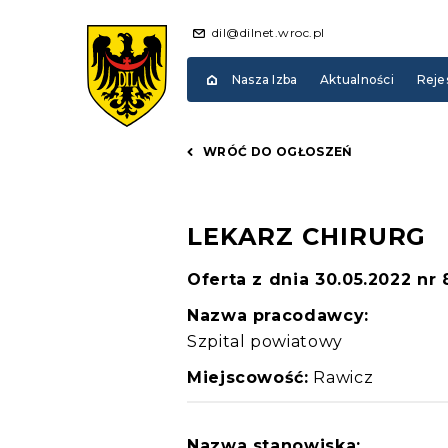
dil@dilnet.wroc.pl
Nasza Izba
Aktualności
Reje
WRÓĆ DO OGŁOSZEŃ
LEKARZ CHIRURG
Oferta z dnia 30.05.2022 nr
Nazwa pracodawcy:
Szpital powiatowy
Miejscowość:
Rawicz
Nazwa stanowiska: