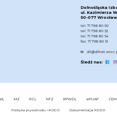
Dolnośląska Izb
ul. Kazimierza W
50-077 Wrocła
tel. 71 798 80 50
tel. 71 798 80 52
tel. 71 798 80 54
fax. 71 798 80 51
dil@dilnet.wroc.
Śledź nas:
NIL
MZ
RCL
NFZ
RPWDL
ePUAP
CEM
Polityka prywatności i RODO
Dokumentacja RODO