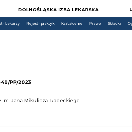
DOLNOŚLĄSKA IZBA LEKARSKA
str Lekarzy
Rejestr praktyk
Kształcenie
Prawo
Składki
Og
 349/PP/2023
ny im. Jana Mikulicza-Radeckiego