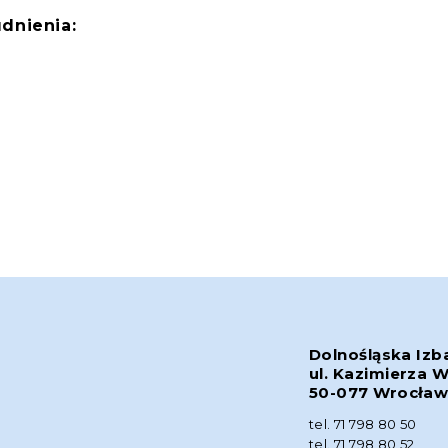
dnienia:
Dolnośląska Izb
ul. Kazimierza W
50-077 Wrocła
tel. 71 798 80 50
tel. 71 798 80 52