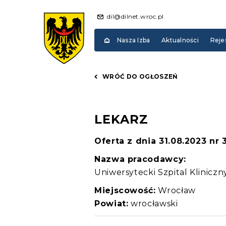
dil@dilnet.wroc.pl
Nasza Izba
Aktualności
Reje
WRÓĆ DO OGŁOSZEŃ
LEKARZ
Oferta z dnia 31.08.2023 nr
Nazwa pracodawcy:
Uniwersytecki Szpital Klinicz
Miejscowość:
Wrocław
Powiat:
wrocławski