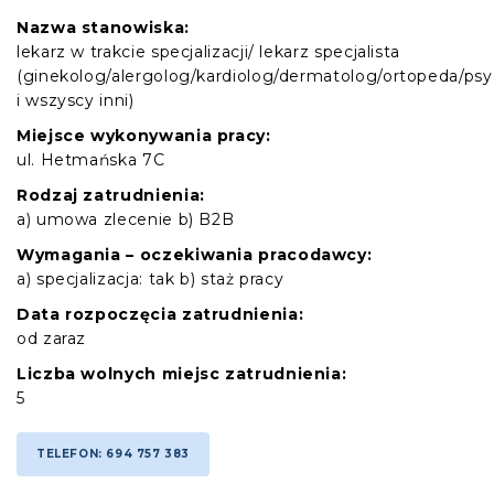
Nazwa stanowiska:
lekarz w trakcie specjalizacji/ lekarz specjalista
(ginekolog/alergolog/kardiolog/dermatolog/ortopeda/psyc
i wszyscy inni)
Miejsce wykonywania pracy:
ul. Hetmańska 7C
Rodzaj zatrudnienia:
a) umowa zlecenie b) B2B
Wymagania – oczekiwania pracodawcy:
a) specjalizacja: tak b) staż pracy
Data rozpoczęcia zatrudnienia:
od zaraz
Liczba wolnych miejsc zatrudnienia:
5
TELEFON: 694 757 383