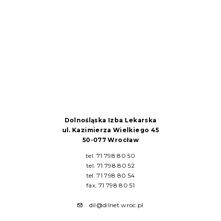
Dolnośląska Izba Lekarska
ul. Kazimierza Wielkiego 45
50-077 Wrocław
tel. 71 798 80 50
tel. 71 798 80 52
tel. 71 798 80 54
fax. 71 798 80 51
dil@dilnet.wroc.pl