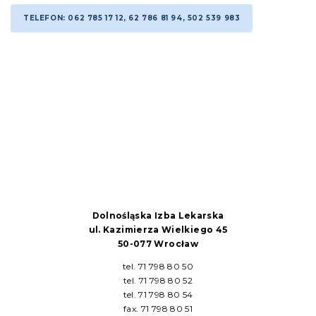
TELEFON: 062 785 17 12, 62 786 81 94, 502 539 983
Dolnośląska Izba Lekarska
ul. Kazimierza Wielkiego 45
50-077 Wrocław
tel. 71 798 80 50
tel. 71 798 80 52
tel. 71 798 80 54
fax. 71 798 80 51