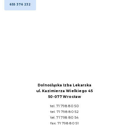
655 376 232
Dolnośląska Izba Lekarska
ul. Kazimierza Wielkiego 45
50-077 Wrocław
tel. 71 798 80 50
tel. 71 798 80 52
tel. 71 798 80 54
fax. 71 798 80 51