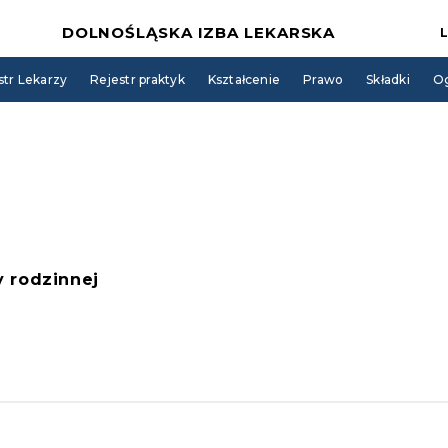
DOLNOŚLĄSKA IZBA LEKARSKA
str Lekarzy
Rejestr praktyk
Kształcenie
Prawo
Składki
Og
 rodzinnej