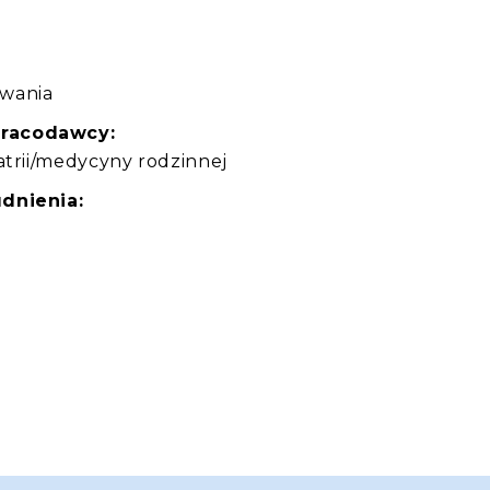
:
zwania
pracodawcy:
atrii/medycyny rodzinnej
dnienia: