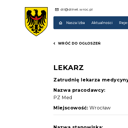
dil@dilnet.wroc.pl
Nasza Izba
Aktualności
Reje
WRÓĆ DO OGŁOSZEŃ
LEKARZ
Zatrudnię lekarza medycyny
Nazwa pracodawcy:
PZ Med
Miejscowość:
Wrocław
Nazwa stanowiska: