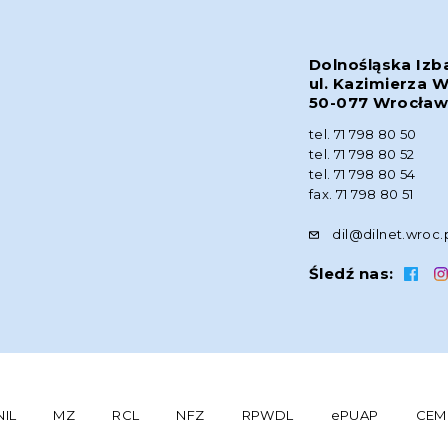
Dolnośląska Izb
ul. Kazimierza W
50-077 Wrocła
tel. 71 798 80 50
tel. 71 798 80 52
tel. 71 798 80 54
fax. 71 798 80 51
dil@dilnet.wroc.
Śledź nas:
NIL
MZ
RCL
NFZ
RPWDL
ePUAP
CEM