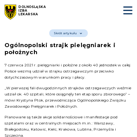
DOLNOŚLĄSKA
IZBA
LEKARSKA
Skrót artykułu
Ogólnopolski strajk pielęgniarek i
położnych
7 czerwca 2021 r. pielęgniarki i położne z około 40 jednostek w całej
Polsce wezmą udział w strajku ostrzegawczym przeciwko
dotychczasowym warunkom pracy i płacy.
„W pierwszej fali dwugodzinnych strajków ostrzegawczych weźmie
udział ok. 40 szpitali, które osiągnęły ten etap sporu zbiorowego” –
mówi Krystyna Ptok, przewodnicząca Ogólnopolskiego Związku
Zawodowego Pielęgniarek i Położnych.
Planowane są także akcje solidarnościowe i manifestacje pod
szpitalami oraz w centralnych miejscach m.in.: Warszawy,
Białegostoku, Katowic, Kielc, Krakowa, Lublina, Przemyśla i
Szczecina.