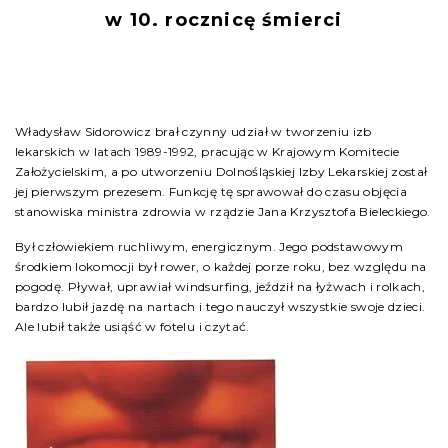
w 10. rocznicę śmierci
Władysław Sidorowicz brał czynny udział w tworzeniu izb
lekarskich w latach 1989-1992, pracując w Krajowym Komitecie
Założycielskim, a po utworzeniu Dolnośląskiej Izby Lekarskiej został
jej pierwszym prezesem. Funkcję tę sprawował do czasu objęcia
stanowiska ministra zdrowia w rządzie Jana Krzysztofa Bieleckiego.
Był człowiekiem ruchliwym, energicznym. Jego podstawowym
środkiem lokomocji był rower, o każdej porze roku, bez względu na
pogodę. Pływał, uprawiał windsurfing, jeździł na łyżwach i rolkach,
bardzo lubił jazdę na nartach i tego nauczył wszystkie swoje dzieci.
Ale lubił także usiąść w fotelu i czytać.