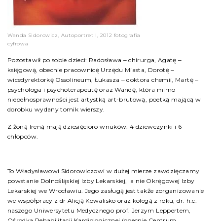
Wanda Sidorowicz, Autoportret I, 2012 fotografia
cyfrowa
Pozostawił po sobie dzieci: Radosława ‒ chirurga, Agatę ‒
księgową, obecnie pracownicę Urzędu Miasta, Dorotę ‒
wicedyrektorkę Ossolineum, Łukasza ‒ doktora chemii, Martę ‒
psychologa i psychoterapeutę oraz Wandę, która mimo
niepełnosprawności jest artystką art-brutową, poetką mającą w
dorobku wydany tomik wierszy.
Z żoną Ireną mają dziesięcioro wnuków: 4 dziewczynki i 6
chłopców.
To Władysławowi Sidorowiczowi w dużej mierze zawdzięczamy
powstanie Dolnośląskiej Izby Lekarskiej, a nie Okręgowej Izby
Lekarskiej we Wrocławiu. Jego zasługą jest także zorganizowanie
we współpracy z dr Alicją Kowalisko oraz kolegą z roku, dr. h.c.
naszego Uniwersytetu Medycznego prof. Jerzym Leppertem,
Ośrodka Rehabilitacji Kardiologicznej (obecnie Centrum