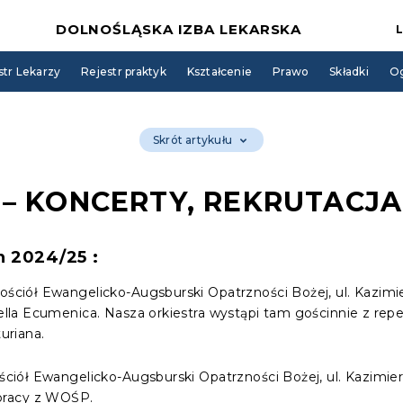
DOLNOŚLĄSKA IZBA LEKARSKA
str Lekarzy
Rejestr praktyk
Kształcenie
Prawo
Składki
Og
Skrót artykułu
 – KONCERTY, REKRUTACJA
n 2024/25 :
ościół Ewangelicko-Augsburski Opatrzności Bożej, ul. Kazimi
apella Ecumenica. Nasza orkiestra wystąpi tam gościnnie z r
turiana.
ościół Ewangelicko-Augsburski Opatrzności Bożej, ul. Kazimie
pracy z WOŚP.