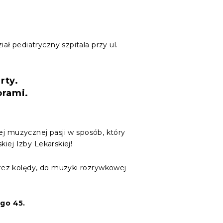
ł pediatryczny szpitala przy ul.
rty.
orami.
ej muzycznej pasji w sposób, który
iej Izby Lekarskiej!
zez kolędy, do muzyki rozrywkowej
ego 45.