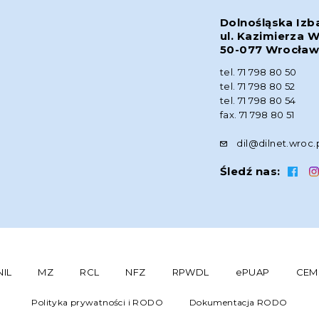
Dolnośląska Izb
ul. Kazimierza W
50-077 Wrocła
tel. 71 798 80 50
tel. 71 798 80 52
tel. 71 798 80 54
fax. 71 798 80 51
dil@dilnet.wroc.
Śledź nas:
NIL
MZ
RCL
NFZ
RPWDL
ePUAP
CEM
Polityka prywatności i RODO
Dokumentacja RODO