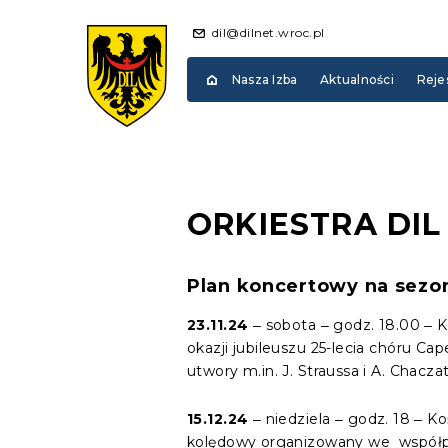
dil@dilnet.wroc.pl
Nasza Izba
Aktualności
Reje
ORKIESTRA DIL
Plan koncertowy na sezo
23.11.24
‒ sobota ‒ godz. 18.00 ‒ K
okazji jubileuszu 25-lecia chóru C
utwory m.in. J. Straussa i A. Chacza
15.12.24
‒ niedziela ‒ godz. 18 ‒ K
kolędowy organizowany we współ