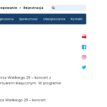
Logowanie
Rejestracja
łoszenia
Społeczność
Ubezpieczenia
Kontakt
erza Wielkiego 29 ‒ koncert z
epertuarem klasycznym. W programie
rza Wielkiego 29 ‒ koncert