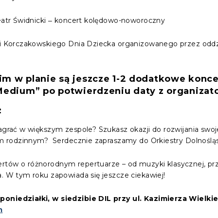
Teatr Świdnicki ‒ koncert kolędowo-noworoczny
ji Korczakowskiego Dnia Dziecka organizowanego przez oddzia
m w planie są jeszcze 1-2 dodatkowe konce
Medium” po potwierdzeniu daty z organizat
:
zagrać w większym zespole? Szukasz okazji do rozwijania swoj
iem rodzinnym? Serdecznie zapraszamy do Orkiestry Dolnośląsk
rtów o różnorodnym repertuarze – od muzyki klasycznej, pr
a. W tym roku zapowiada się jeszcze ciekawiej!
poniedziałki, w siedzibie DIL przy ul. Kazimierza Wielki
m