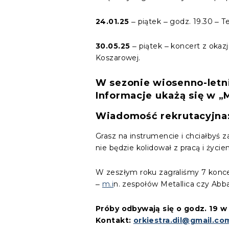
24.01.25
‒ piątek ‒ godz. 19.30 ‒ 
30.05.25
‒ piątek ‒ koncert z okaz
Koszarowej.
W sezonie wiosenno-letni
Informacje ukażą się w „
Wiadomość rekrutacyjna
Grasz na instrumencie i chciałbyś 
nie będzie kolidował z pracą i życ
W zeszłym roku zagraliśmy 7 konce
‒
m.i
n. zespołów Metallica czy Abb
Próby odbywają się o godz. 19 w 
Kontakt:
orkiestra.dil@gmail.co