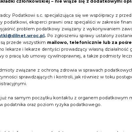
kładki członkowskiej – nie wiąże się z dodatkowymi opł
dcy Podatkowi s.c. specjalizująca się we współpracy z prze
podatkowi, eksperci prawni oraz specjaliści w zakresie finan
wyjaśnić problem podatkowy związany z wykonywaniem zawodu
tki@dilnet.wroc.pl
.
Po zgłoszeniu sprawy ustalony zostani
e są przede wszystkim
mailowo, telefonicznie lub za poś
o lekarze i lekarze dentyści prowadzący własną działalność g
 pracę lub umowy cywilnoprawnej, a także podmioty leczni
podmioty związane z ochroną zdrowia w sprawach podatkowy
zynności sprawdzających i kontroli, jak również w toku pos
stracyjnymi.
cji już na samym początku kontaktu z organem podatkowym m
ów podatnika oraz poziom ryzyka podatkowego.