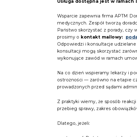
Usługa dostępna jest w ramach s
Wsparcie zapewnia firma APTM Dora
medycznych. Zespół tworzą doradcy 
Państwo skorzystać z porady, czy 
prosimy o
kontakt mailowy:
poda
Odpowiedzi i konsultacje udzielan
konsultacji mogą skorzystać zarówn
wykonujące zawód w ramach umowy o
Na co dzień wspieramy lekarzy i 
ostrożności — zarówno na etapie c
prowadzonych przed sądami admini
Z praktyki wiemy, że sposób reak
przebieg sprawy, zakres obowiązk
Dlatego, jeżeli: