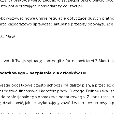
rczą. W praktyce warto zadbać w szczególności o prawidło
nty potwierdzające gospodarczy cel zakupu.
ą obowiązywać nowe unijne regulacje dotyczące dużych płatn
warto każdorazowo sprawdzać aktualne przepisy obowiązujące 
i, Miłek
awdzili Twoją sytuację i pomogli z formalnościami ? Skontakt
odatkowego – bezpłatnie dla członków DIL
westie podatkowe często schodzą na dalszy plan, a przecież
eństwo finansowe i komfort pracy. Dlatego Dolnośląska Iz
do profesjonalnego doradztwa podatkowego. Z konsultacji m
ą działalność, jak i ci wykonujący zawód w ramach umowy o 