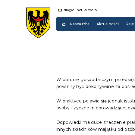
dil@dilnet.wroc.pl
Nasza Izba
Aktualności
Reje
W obrocie gospodarczym przedsiębio
powinny być dokonywane za pośre
W praktyce pojawia się jednak isto
osoby fizycznej nieprowadzącej dzi
Odpowiedź ma duże znaczenie prak
innych składników majątku od osób