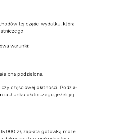
chodów tej części wydatku, która
łatniczego.
 dwa warunki:
tała ona podzielona.
i czy częściowej płatności. Podział
 rachunku płatniczego, jeżeli jej
a 15.000 zł, zapłata gotówką może
ała dokonana bez pośrednictwa