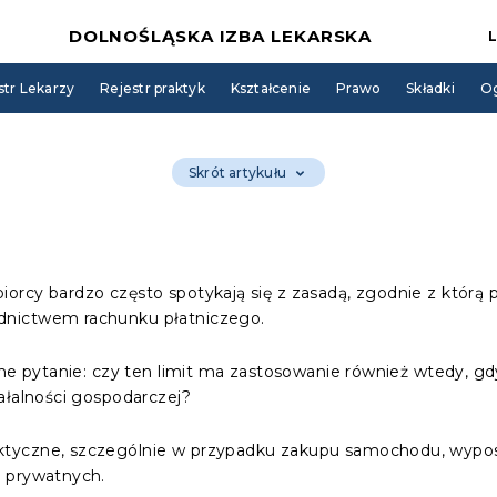
DOLNOŚLĄSKA IZBA LEKARSKA
str Lekarzy
Rejestr praktyk
Kształcenie
Prawo
Składki
Og
Skrót artykułu
rcy bardzo często spotykają się z zasadą, zgodnie z którą p
dnictwem rachunku płatniczego.
tne pytanie: czy ten limit ma zastosowanie również wtedy, gd
ałalności gospodarczej?
tyczne, szczególnie w przypadku zakupu samochodu, wyposa
 prywatnych.