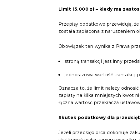
Limit 15.000 zł – kiedy ma zast
Przepisy podatkowe przewidują, że 
została zapłacona z naruszeniem o
Obowiązek ten wynika z Prawa przed
stroną transakcji jest inny przeds
jednorazowa wartość transakcji pr
Oznacza to, że limit należy odnosić 
zapłaty na kilka mniejszych kwot ni
łączna wartość przekracza ustawow
Skutek podatkowy dla przedsięb
Jeżeli przedsiębiorca dokonuje zak
skutkować wyłączeniem wydatku z k