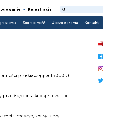
Logowanie
Rejestracja
łoszenia
Społeczność
Ubezpieczenia
Kontakt
łatności przekraczające 15.000 zł
y przedsiębiorca kupuje towar od
żenia, maszyn, sprzętu czy