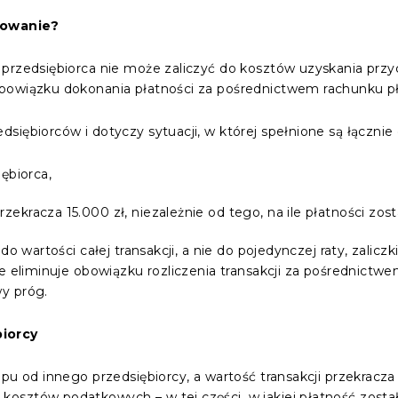
osowanie?
przedsiębiorca nie może zaliczyć do kosztów uzyskania przy
bowiązku dokonania płatności za pośrednictwem rachunku p
siębiorców i dotyczy sytuacji, w której spełnione są łącznie
iębiorca,
zekracza 15.000 zł, niezależnie od tego, na ile płatności zos
do wartości całej transakcji, a nie do pojedynczej raty, zaliczk
e eliminuje obowiązku rozliczenia transakcji za pośrednictwem
y próg.
iorcy
upu od innego przedsiębiorcy, a wartość transakcji przekracz
osztów podatkowych – w tej części, w jakiej płatność zost