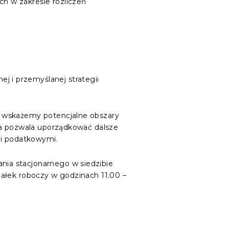
h w zakresie rozliczeń
 i przemyślanej strategii
, wskażemy potencjalne obszary
cja pozwala uporządkować dalsze
mi podatkowymi.
ia stacjonarnego w siedzibie
ałek roboczy w godzinach 11.00 –