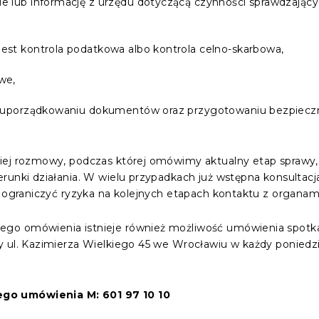
 lub informację z urzędu dotyczącą czynności sprawdzającyc
est kontrola podatkowa albo kontrola celno-skarbowa,
we,
uporządkowaniu dokumentów oraz przygotowaniu bezpiecznej
kiej rozmowy, podczas której omówimy aktualny etap sprawy
erunki działania. W wielu przypadkach już wstępna konsulta
 i ograniczyć ryzyka na kolejnych etapach kontaktu z organa
go omówienia istnieje również możliwość umówienia spotkan
y ul. Kazimierza Wielkiego 45 we Wrocławiu w każdy poniedzi
go umówienia M: 601 97 10 10