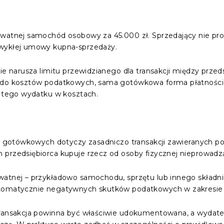
watnej samochód osobowy za 45.000 zł. Sprzedający nie prow
zwykłej umowy kupna-sprzedaży.
ie narusza limitu przewidzianego dla transakcji między przeds
u do kosztów podatkowych, sama gotówkowa forma płatności
a tego wydatku w kosztach.
ci gotówkowych dotyczy zasadniczo transakcji zawieranych p
przedsiębiorca kupuje rzecz od osoby fizycznej nieprowadzą
watnej – przykładowo samochodu, sprzętu lub innego składn
utomatycznie negatywnych skutków podatkowych w zakresie
 transakcja powinna być właściwie udokumentowana, a wydat