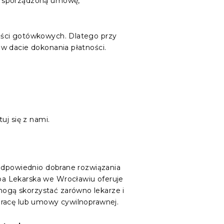
wo sporządzoną umowę,
ości gotówkowych. Dlatego przy
w dacie dokonania płatności.
uj się z nami.
 odpowiednio dobrane rozwiązania
ba Lekarska we Wrocławiu oferuje
ogą skorzystać zarówno lekarze i
pracę lub umowy cywilnoprawnej.