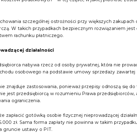
zachowania szczególnej ostrożności przy większych zakupac
rczą. W takich przypadkach bezpiecznym rozwiązaniem jest 
ictwem rachunku płatniczego.
owadzącej działalności
dsiębiorca nabywa rzecz od osoby prywatnej, która nie prowad
hodu osobowego na podstawie umowy sprzedaży zawartej z
nie znajduje zastosowania, ponieważ przepisy odnoszą się do
ie jest przedsiębiorcą w rozumieniu Prawa przedsiębiorców, 
nia ograniczenia.
e zapłacić gotówką osobie fizycznej nieprowadzącej działal
 15.000 zł. Sama forma zapłaty nie powinna w takim przypa
 gruncie ustawy o PIT.