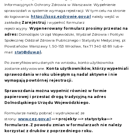
Informacyjnych Ochrony Zdrowia w Warszawie. Wypełnienie
sprawozdań w systemie wymaga rejestracji. W tym celu na stronie
do logowania:
https://ssoz.ezdrowie.gov.pl
należy wejść w
zakładkę
Zarejestruj
i wypełnić formularz
rejestracyjny.
Wygenerowany formularz prosimy przesłać na
adres:
Dolnośląski Urząd Wojewódzki, Wydział Zdrowia i Polityki
Społecznej Oddział Zdrowia Publicznego i Statystyki Medycznej, pl.
Powstańców Warszawy 1, 50-153 Wrocław, fax 71 340 63 89 lub e-
mail:
stat@duw.pl
.
Po zweryfikowaniu danych na wniosku, konto użytkownika
zostanie aktywowane.
Konta użytkowników, którzy wypełniali
sprawozdania w roku ubiegłym są nadal aktywne i nie
wymagają powtórnej rejestracji.
Sprawozdania można wypełnić również w formie
papierowej i przesłać drogą tradycyjną na adres
Dolnośląskiego Urzędu Wojewódzkiego.
Formularze należy pobrać i wydrukować ze
strony:
www.cez.gov.pl
—> projekty —> statystyka—>
formularze.
Z powodu zmian w formularzach nie należy
korzystać z druków z poprzedniego roku
.