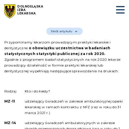
DOLNOŚLĄSKA
IZBA
LEKARSKA
Skrót artykułu
Przypominamy lekarzom prowadzącym praktyki lekarskie i
dentystyczne
o obowiązku uczestnictwa w badaniach
statystycznych statystyki publicznej za rok 2020.
Zgodnie z programem badań statystycznych na rok 2020 lekarze
prowadzący działalność w formie praktyki lekarskiej lub
dentystycznej wypełniają następujące sprawozdania na drukach:
Rodzaj
Kto i do kiedy?
MZ-11
udzielający świadczeń w zakresie ambulatoryjnej opieki
lekarskiej w ramach kontraktu z NFZ
(raz
w
roku do 31
marca 2021 r.)
MZ-14
udzielający świadczeń ambulatoryjnych w zakresie
chorób przenoszonych drogą płciową
(raz
w
roku do 1