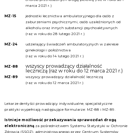
marca 2021 r.)
MZ-15
jednostki lecznictwa ambulatoryjnego dla osób z
zaburzeniami psychicznymi, osób uzależnionych od
alkoholu oraz innych substancji psychoaktywnych
(raz
w
roku do 28
lutego
2021 r.)
MZ-24
udzielający świadczeń ambulatoryjnych w zakresie
ginekologii i położnictwa
(raz
w
roku do 14 lutego 2021 r.)
wszyscy prowadzący działalność
MZ-88
leczniczą
(raz w roku do 12 marca 2021 r.)
MZ-89
wszyscy prowadzący działalność leczniczą
(raz
w
roku do 12 marca 2021 r.)
Lekarze dentyści prowadzący indywidualne, specjalistyczne
praktyki wypełniają następujące formularze: MZ-88 i MZ-89.
Istnieje możliwość przekazywania sprawozdań drogą
elektroniczną
za pośrednictwem Systemu Statystyki w Ochronie
Zdrowia (SSOZ), administrowanego przez Centrum Systemów