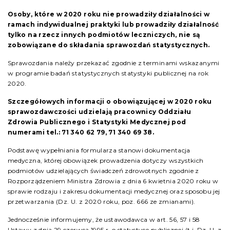
Osoby, które w 2020 roku nie prowadziły działalności w
ramach indywidualnej praktyki lub prowadziły działalność
tylko na rzecz innych podmiotów leczniczych, nie są
zobowiązane do składania sprawozdań statystycznych.
Sprawozdania należy przekazać zgodnie z terminami wskazanymi
w programie badań statystycznych statystyki publicznej na rok
2020.
Szczegółowych informacji o obowiązującej w 2020 roku
sprawozdawczości udzielają pracownicy Oddziału
Zdrowia Publicznego i Statystyki Medycznej pod
numerami tel.: 71 340 62 79, 71 340 69 38.
Podstawę wypełniania formularza stanowi dokumentacja
medyczna, której obowiązek prowadzenia dotyczy wszystkich
podmiotów udzielających świadczeń zdrowotnych zgodnie z
Rozporządzeniem Ministra Zdrowia z dnia 6 kwietnia 2020 roku w
sprawie rodzaju i zakresu dokumentacji medycznej oraz sposobu jej
przetwarzania (Dz. U. z 2020 roku, poz. 666 ze zmianami).
Jednocześnie informujemy, że ustawodawca w art. 56, 57 i 58
Ustawy z dnia 29 czerwca 1995 r. o statystyce publicznej (t.j. Dz. U. z