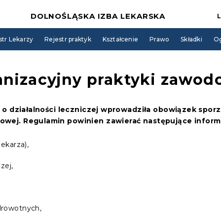
DOLNOŚLĄSKA IZBA LEKARSKA
str Lekarzy
Rejestr praktyk
Kształcenie
Prawo
Składki
Og
nizacyjny praktyki zawod
r. o działalności leczniczej wprowadziła obowiązek spo
owej. Regulamin powinien zawierać następujące inform
ekarza),
zej,
drowotnych,