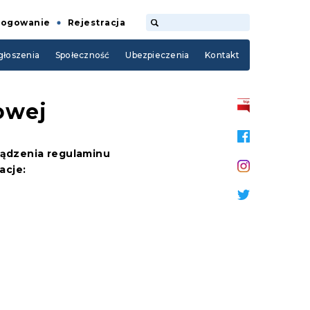
Logowanie
Rejestracja
łoszenia
Społeczność
Ubezpieczenia
Kontakt
owej
rządzenia regulaminu
acje: