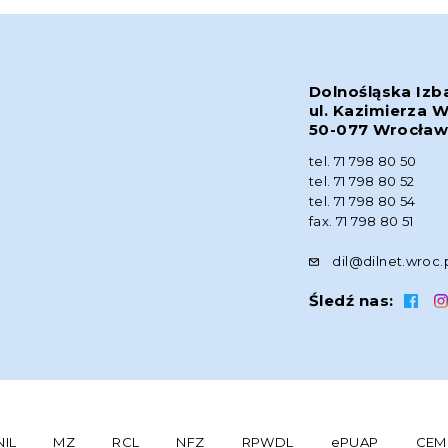
Dolnośląska Izb
ul. Kazimierza W
50-077 Wrocła
tel. 71 798 80 50
tel. 71 798 80 52
tel. 71 798 80 54
fax. 71 798 80 51
dil@dilnet.wroc.
Śledź nas:
NIL
MZ
RCL
NFZ
RPWDL
ePUAP
CEM