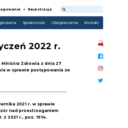
Logowanie
Rejestracja
łoszenia
Społeczność
Ubezpieczenia
Kontakt
yczeń 2022 r.
 Ministra Zdrowia z dnia 27
owia w sprawie postępowania ze
________________________________
iernika 2021
r.
w sprawie
dzór nad przestrzeganiem
 2021 r., poz. 1914.