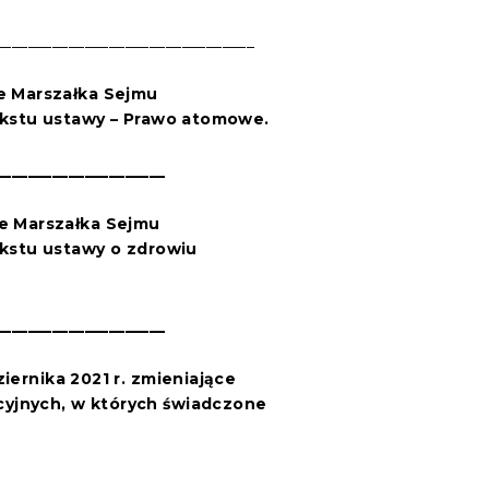
________________________________
ie Marszałka Sejmu
ekstu
ustawy
– Prawo atomowe.
_____________________
ie Marszałka Sejmu
ekstu
ustawy
o zdrowiu
_____________________
ziernika 2021
r.
zmieniające
cyjnych, w których świadczone