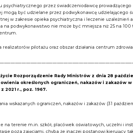
łu psychiatrycznego przez świadczeniodawcę prowadzącego 
nej mogą być udzielane przez podwykonawcę udzielającego
tnej w zakresie opieka psychiatryczna i leczenie uzależnień a
a na podwykonawstwo nie może być mniejsza niż 25 na 100 ty
centrum.
a realizatorów pilotażu oraz obszar działania centrum zdrowi
____________________________________________________________
w życie Rozporządzenie Rady Ministrów
z dnia 28 paździ
owienia określonych ograniczeń, nakazów i zakazów w
z 2021 r., poz. 1967.
a wskazanych ograniczeń, nakazów i zakazów (31 październik
e na terenie m.in. szkół, placówek oświatowych, uczelni i i
asie poza zajęciami, chyba że inaczej postanowi kierujący 