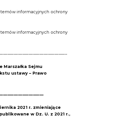
systemów informacyjnych ochrony
systemów informacyjnych ochrony
________________________________
ie Marszałka Sejmu
ekstu
ustawy
– Prawo
_____________________
iernika 2021
r.
zmieniające
blikowane w Dz. U. z 2021 r.,