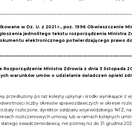
____________________________________________________________
likowane w Dz. U. z 2021 r., poz. 1996 Obwieszczenie Min
ogłoszenia jednolitego tekstu rozporządzenia Ministra
okumentu elektronicznego potwierdzającego prawo do 
____________________________________________________________
cie Rozporządzenie
Ministra Zdrowia
z dnia
3 listopada 2
nych warunków umów o udzielanie świadczeń opieki zdr
y przedłużony po raz kolejny upłynął i środki wynikające z
n odwrotności liczby okresów sprawozdawczych w okresie roz
zostały rozliczone, dyrektor oddziału wojewódzkiego NFZ, 
 okresach rozliczeniowych umowy lub w ramach kolejnych u
danego świadczeniodawcę, nie później niż do 31 grudnia 2023