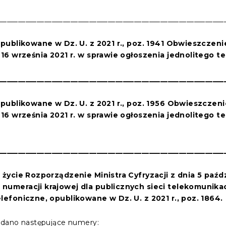
____________________________________________________________
 opublikowane w Dz. U. z 2021 r., poz. 1941 Obwieszczen
 16 września 2021 r. w sprawie ogłoszenia jednolitego t
____________________________________________________________
 opublikowane w Dz. U. z 2021 r., poz. 1956 Obwieszczen
 16 września 2021 r. w sprawie ogłoszenia jednolitego t
____________________________________________________________
 w życie Rozporządzenie
Ministra
Cyfryzacji
z dnia
5 paźd
 numeracji krajowej dla publicznych sieci telekomunika
lefoniczne, opublikowane w Dz. U. z 2021 r., poz. 1864.
odano następujące numery: