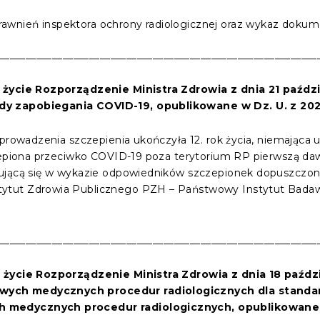
rawnień inspektora ochrony radiologicznej oraz wykaz doku
____________________________________________________________
 w życie Rozporządzenie
Ministra Zdrowia
z dnia
21 paźdz
 zapobiegania COVID-19, opublikowane w Dz. U. z 2021 
zeprowadzenia szczepienia ukończyła 12. rok życia, niema
czepiona przeciwko COVID-19 poza terytorium RP pierwszą d
dującą się w wykazie odpowiedników szczepionek dopuszczon
ytut Zdrowia Publicznego PZH – Państwowy Instytut Bad
____________________________________________________________
 w życie Rozporządzenie
Ministra Zdrowia
z dnia
18 paźdz
ych medycznych procedur radiologicznych dla standa
medycznych procedur radiologicznych, opublikowane w D