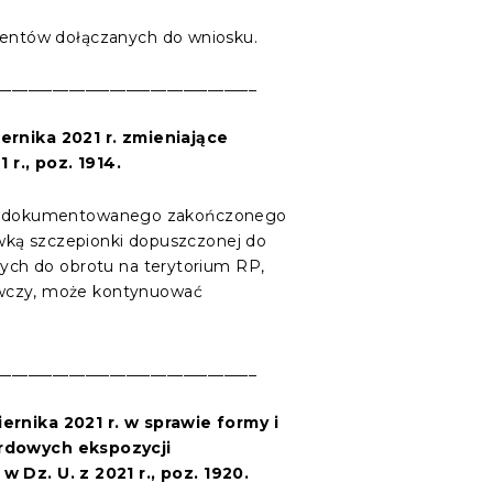
mentów dołączanych do wniosku.
________________________________
iernika 2021
r.
zmieniające
r., poz. 1914.
jąca udokumentowanego zakończonego
awką szczepionki dopuszczonej do
ych do obrotu na terytorium RP,
awczy, może kontynuować
________________________________
iernika 2021
r.
w sprawie formy i
rdowych ekspozycji
z. U. z 2021 r., poz. 1920.