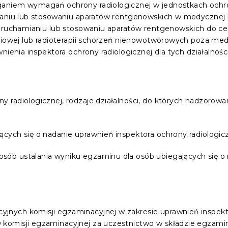
aniem wymagań ochrony radiologicznej w jednostkach ochr
ianiu lub stosowaniu aparatów rentgenowskich w medycznej 
uruchamianiu lub stosowaniu aparatów rentgenowskich do cel
hniowej lub radioterapii schorzeń nienowotworowych poza m
nienia inspektora ochrony radiologicznej dla tych działalności
y radiologicznej, rodzaje działalności, do których nadzorow
ących się o nadanie uprawnień inspektora ochrony radiologic
sób ustalania wyniku egzaminu dla osób ubiegających się o
jnych komisji egzaminacyjnej w zakresie uprawnień inspekto
komisji egzaminacyjnej za uczestnictwo w składzie egzami