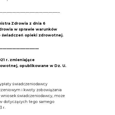
________________________________
istra Zdrowia z dnia 6
 Zdrowia w sprawie warunków
świadczeń opieki zdrowotnej.
_____________________
021
r.
zmieniające
owotnej, opublikowane w Dz. U.
 wypłaty świadczeniodawcy
liczeniowym i kwoty zobowiązania
na wniosek świadczeniodawcy, może
mów dotyczących tego samego
 r.