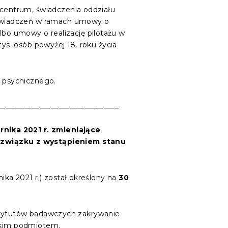
centrum, świadczenia oddziału
 świadczeń w ramach umowy o
lbo umowy o realizację pilotażu w
s. osób powyżej 18. roku życia
a psychicznego.
________________________________
ernika
2021
r.
zmieniające
 związku z wystąpieniem stanu
a 2021 r.) został określony na
30
nstytutów badawczych zakrywanie
takim podmiotem.