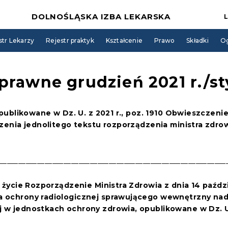
DOLNOŚLĄSKA IZBA LEKARSKA
str Lekarzy
Rejestr praktyk
Kształcenie
Prawo
Składki
Og
rawne grudzień 2021 r./st
opublikowane w Dz. U. z 2021 r., poz. 1910 Obwieszczenie
szenia jednolitego tekstu rozporządzenia ministra zdr
____________________________________________________________
 w życie Rozporządzenie
Ministra Zdrowia
z dnia
14 paźdz
a ochrony radiologicznej sprawującego wewnętrzny na
w jednostkach ochrony zdrowia, opublikowane w Dz. U. z