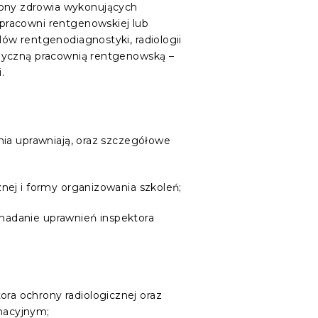
ony zdrowia wykonujących
pracowni rentgenowskiej lub
ów rentgenodiagnostyki, radiologii
edyczną pracownią rentgenowską –
.
ania uprawniają, oraz szczegółowe
znej i formy organizowania szkoleń;
 nadanie uprawnień inspektora
ra ochrony radiologicznej oraz
nacyjnym;