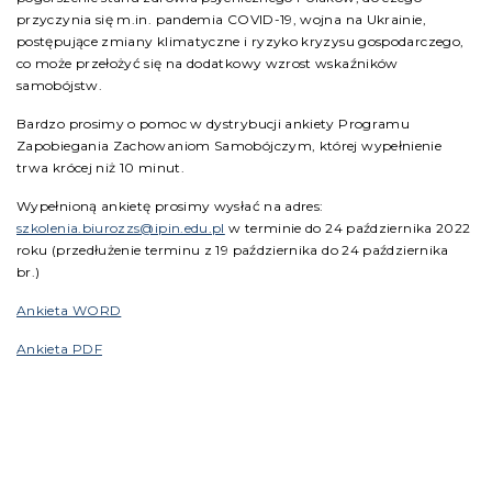
przyczynia się m.in. pandemia COVID-19, wojna na Ukrainie,
postępujące zmiany klimatyczne i ryzyko kryzysu gospodarczego,
co może przełożyć się na dodatkowy wzrost wskaźników
samobójstw.
Bardzo prosimy o pomoc w dystrybucji ankiety Programu
Zapobiegania Zachowaniom Samobójczym, której wypełnienie
trwa krócej niż 10 minut.
Wypełnioną ankietę prosimy wysłać na adres:
szkolenia.biurozzs@ipin.edu.pl
w terminie do 24 października 2022
roku (przedłużenie terminu z 19 października do 24 października
br.)
Ankieta WORD
Ankieta PDF