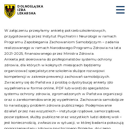
DOLNOŚLĄSKA
IZBA
LEKARSKA
W załączeniu przesyłamy ankietę potrzeb szkoleniowych,
przygotowaną przez Instytut Psychiatrii i Neurologii w ramach
Programu Zapobiegania Zachowaniom Samobójczym – zadania
realizowanego w ramach Narodowego Programu Zdrowia na lata
2021-2025, finansowanego przez Ministra Zdrowia.
Ankieta jest skierowana do profesjonalistów systemu ochrony
zdrowia, dla których w kolejnych miesiącach będziemy
organizować specjalistyczne szkolenia służące rozwojowi
kompetencji w zakresie prewencji zachowań samobójczych.
Zwracamy się do Państwa z prośbą o dystrybucję ankiety (do
wypełnienia w formie online, PDF lub word) do specjalistów
systemu ochrony zdrowia, zgromadzonych w Państwa organizacji
oraz o zarekomendowanie jej wypełnienia. Zachowania samobójcze
to narastający problem zdrowia publicznego. Podejmowanie
działań przez nas wszystkich – instytucje rządowe, samorządowe,
pozarządowe, służby publiczne oraz wszystkich ludzi dobrej woli –
jest koniecznością, zwłaszcza w sytuacji, w której badania pokazują
pogorszenie stanu zdrowia psychicznego Polaków, do czego