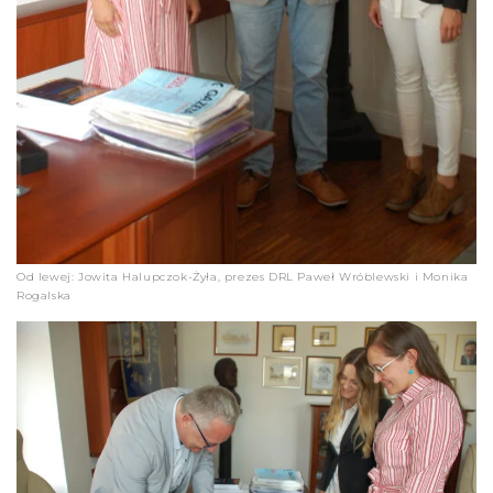
Od lewej: Jowita Halupczok-Żyła, prezes DRL Paweł Wróblewski i Monika
Rogalska