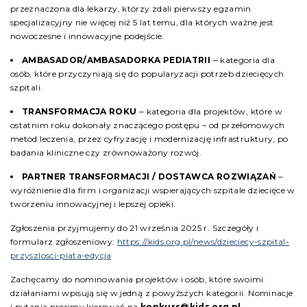
przeznaczona dla lekarzy, którzy zdali pierwszy egzamin
specjalizacyjny nie więcej niż 5 lat temu, dla których ważne jest
nowoczesne i innowacyjne podejście.
AMBASADOR/AMBASADORKA PEDIATRII
‒ kategoria dla
osób, które przyczyniają się do popularyzacji potrzeb dziecięcych
szpitali.
TRANSFORMACJA ROKU
‒ kategoria dla projektów, które w
ostatnim roku dokonały znaczącego postępu – od przełomowych
metod leczenia, przez cyfryzację i modernizację infrastruktury, po
badania kliniczne czy zrównoważony rozwój.
PARTNER TRANSFORMACJI / DOSTAWCA ROZWIĄZAŃ
‒
wyróżnienie dla firm i organizacji wspierających szpitale dziecięce w
tworzeniu innowacyjnej i lepszej opieki.
Zgłoszenia przyjmujemy do 21 września 2025 r. Szczegóły i
formularz zgłoszeniowy:
https://kids.org.pl/news/dzieciecy-szpital-
przyszlosci-piata-edycja
Zachęcamy do nominowania projektów i osób, które swoimi
działaniami wpisują się w jedną z powyższych kategorii. Nominacje
i pytania prosimy kierować na
konkurs@kids.org.pl.