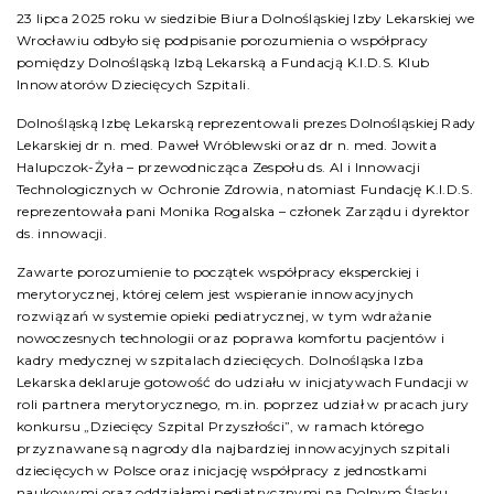
23 lipca 2025 roku w siedzibie Biura Dolnośląskiej Izby Lekarskiej we
Wrocławiu odbyło się podpisanie porozumienia o współpracy
pomiędzy Dolnośląską Izbą Lekarską a Fundacją K.I.D.S. Klub
Innowatorów Dziecięcych Szpitali.
Dolnośląską Izbę Lekarską reprezentowali prezes Dolnośląskiej Rady
Lekarskiej dr n. med. Paweł Wróblewski oraz dr n. med. Jowita
Halupczok-Żyła – przewodnicząca Zespołu ds. AI i Innowacji
Technologicznych w Ochronie Zdrowia, natomiast Fundację K.I.D.S.
reprezentowała pani Monika Rogalska – członek Zarządu i dyrektor
ds. innowacji.
Zawarte porozumienie to początek współpracy eksperckiej i
merytorycznej, której celem jest wspieranie innowacyjnych
rozwiązań w systemie opieki pediatrycznej, w tym wdrażanie
nowoczesnych technologii oraz poprawa komfortu pacjentów i
kadry medycznej w szpitalach dziecięcych. Dolnośląska Izba
Lekarska deklaruje gotowość do udziału w inicjatywach Fundacji w
roli partnera merytorycznego, m.in. poprzez udział w pracach jury
konkursu „Dziecięcy Szpital Przyszłości”, w ramach którego
przyznawane są nagrody dla najbardziej innowacyjnych szpitali
dziecięcych w Polsce oraz inicjację współpracy z jednostkami
naukowymi oraz oddziałami pediatrycznymi na Dolnym Śląsku.