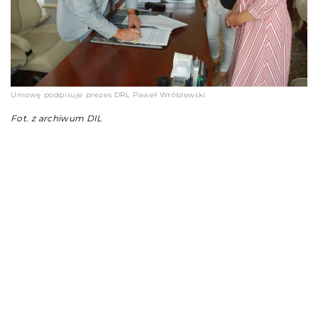
Umowę podpisuje prezes DRL Paweł Wróblewski
Fot. z archiwum DIL