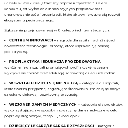
udziału w Konkursie „Dziecięcy Szpital Przyszłości”. Celem
konkursu jest wyłonienie innowacyjnych projektów oraz
uhonorowanie osób i organizacji, które aktywnie wspierają rozwój
ekosystemu pediatrycznego.
Zgłoszenia przyjmowane są w 8 kategoriach tematycznych:
CENTRUM INNOWACJI
‒ nagroda dla szpitali wdrażających
nowoczesne technologie i procesy, które usprawniają opiekę
pediatryczną.
PROFILAKTYKA I EDUKACJA PROZDROWOTNA
‒
wyróżnienie dla szpitali promujących profilaktykę, wczesne
wykrywanie chorób oraz edukację zdrowotną dzieci i ich rodzin.
W SZPITALU DZIECI SIĘ NIE NUDZĄ
‒ kategoria dla szpitali,
które tworzą przyjazne, angażujące środowisko, zmieniając pobyt
dziecka w ciekawą i pozytywną przygodę.
WIZJONER DANYCH MEDYCZNYCH
‒ kategoria dla projektów,
wykorzystujących w sposób innowacyjny dane medyczne w celu
poprawy diagnostyki, terapii i jakości opieki.
DZIECIĘCY LEKARZ/LEKARKA PRZYSZŁOŚCI
‒ kategoria