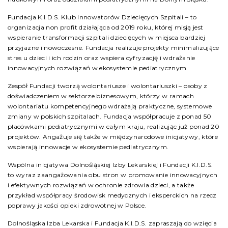
Fundacja K.I.D.S. Klub Innowatorów Dziecięcych Szpitali – to
organizacja non profit działająca od 2019 roku, której misją jest
wspieranie transformacji szpitali dziecięcych w miejsca bardziej
przyjazne i nowoczesne. Fundacja realizuje projekty minimalizujące
stres u dzieci i ich rodzin oraz wspiera cyfryzację i wdrażanie
innowacyjnych rozwiązań w ekosystemie pediatrycznym.
Zespół Fundacji tworzą wolontariusze i wolontariuszki – osoby z
doświadczeniem w sektorze biznesowym, którzy w ramach
wolontariatu kompetencyjnego wdrażają praktyczne, systemowe
zmiany w polskich szpitalach. Fundacja współpracuje z ponad 50
placówkami pediatrycznymi w całym kraju, realizując już ponad 20
projektów. Angażuje się także w międzynarodowe inicjatywy, które
wspierają innowacje w ekosystemie pediatrycznym.
Wspólna inicjatywa Dolnośląskiej Izby Lekarskiej i Fundacji K.I.D.S.
to wyraz zaangażowania obu stron w promowanie innowacyjnych
i efektywnych rozwiązań w ochronie zdrowia dzieci, a także
przykład współpracy środowisk medycznych i eksperckich na rzecz
poprawy jakości opieki zdrowotnej w Polsce.
Dolnośląska Izba Lekarska i Fundacja K.I.D.S. zapraszają do wzięcia