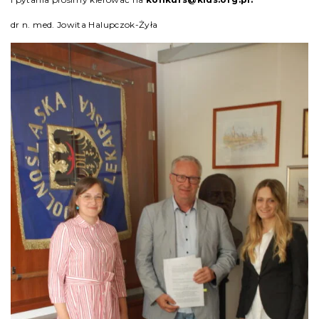
dr n. med. Jowita Halupczok-Żyła