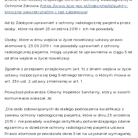
Ochronie Zdrowia (
https://www.kcor.gov.pl/index.php/pl/audyty-
kliniczne-wewnetrzne/rtg-i-rad-zabiegowa
)
Ad b) Zdobycie uprawnień z ochrony radiologicznej pacjenta przez
osoby, które na dzień 23 września 2019 r. ich nie posiadały.
Osoby, które w dniu wejścia w życie nowelizacji ustawy prawo
atomowe tj. 23.09.2019 r. nie posiadały uprawnień z ochrony
radiologicznej pacjenta, mogą uzyskać te uprawnienia w ciągu 5 lat
od dnia wejście w życie nowelizacji.
Zgodnie z przepisem przejściowym (art. 9) z dniem wejścia w życie
ustawy rozpoczyna się bieg 5-letniego terminu, o którym mowa w
art. 33n ust. 2 ustawy zmienianej w art. 1.
Powyższe potwierdza Główny Inspektor Sanitarny, który w swoim
komunikacie wskazał, że:
„Dla osób zobowiązanych do stałego podnoszenia kwalifikacji z
zakresu ochrony radiologicznej pacjenta, które w dniu 23 września
2019 r. nie posiadały ważnego certyfikatu potwierdzającego zdanie
egzaminu w dziedzinie ochrony radiologicznej pacjenta ustawa
Prawo atomowe przewidziała okres 5 lat na uzyskanie wymaganej