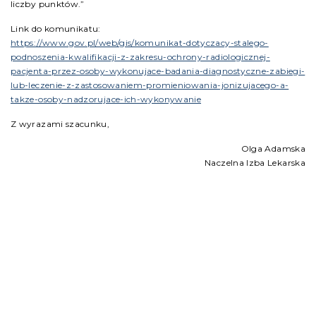
liczby punktów.”
Link do komunikatu:
https://www.gov.pl/web/gis/komunikat-dotyczacy-stalego-
podnoszenia-kwalifikacji-z-zakresu-ochrony-radiologicznej-
pacjenta-przez-osoby-wykonujace-badania-diagnostyczne-zabiegi-
lub-leczenie-z-zastosowaniem-promieniowania-jonizujacego-a-
takze-osoby-nadzorujace-ich-wykonywanie
Z wyrazami szacunku,
Olga Adamska
Naczelna Izba Lekarska