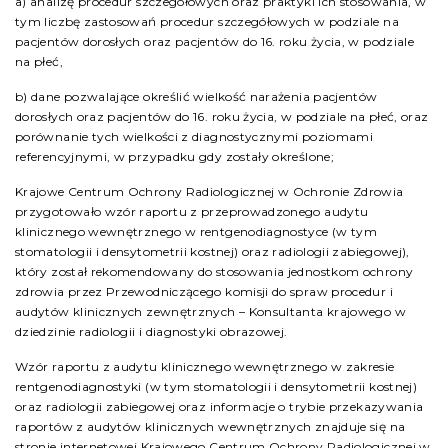
a) analizę procedur szczegółowych oraz praktyki ich stosowania, w
tym liczbę zastosowań procedur szczegółowych w podziale na
pacjentów dorosłych oraz pacjentów do 16. roku życia, w podziale
na płeć,
b) dane pozwalające określić wielkość narażenia pacjentów
dorosłych oraz pacjentów do 16. roku życia, w podziale na płeć, oraz
porównanie tych wielkości z diagnostycznymi poziomami
referencyjnymi, w przypadku gdy zostały określone;
Krajowe Centrum Ochrony Radiologicznej w Ochronie Zdrowia
przygotowało wzór raportu z przeprowadzonego audytu
klinicznego wewnętrznego w rentgenodiagnostyce (w tym
stomatologii i densytometrii kostnej) oraz radiologii zabiegowej),
który został rekomendowany do stosowania jednostkom ochrony
zdrowia przez Przewodniczącego komisji do spraw procedur i
audytów klinicznych zewnętrznych – Konsultanta krajowego w
dziedzinie radiologii i diagnostyki obrazowej.
Wzór raportu z audytu klinicznego wewnętrznego w zakresie
rentgenodiagnostyki (w tym stomatologii i densytometrii kostnej)
oraz radiologii zabiegowej oraz informacje o trybie przekazywania
raportów z audytów klinicznych wewnętrznych znajduje się na
stronie internetowej Krajowego Centrum Ochrony Radiologicznej w