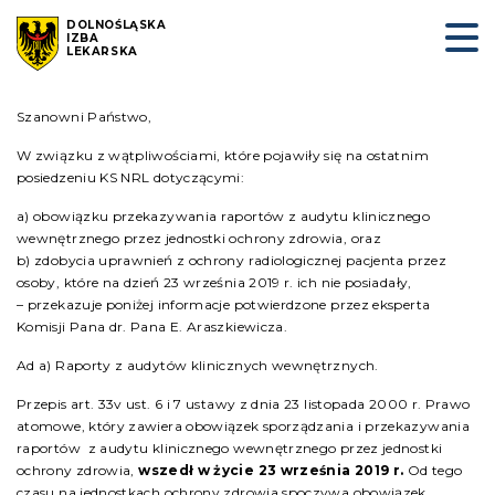
DOLNOŚLĄSKA
IZBA
LEKARSKA
Szanowni Państwo,
W związku z wątpliwościami, które pojawiły się na ostatnim
posiedzeniu KS NRL dotyczącymi:
a) obowiązku przekazywania raportów z audytu klinicznego
wewnętrznego przez jednostki ochrony zdrowia, oraz
b) zdobycia uprawnień z ochrony radiologicznej pacjenta przez
osoby, które na dzień 23 września 2019 r. ich nie posiadały,
– przekazuje poniżej informacje potwierdzone przez eksperta
Komisji Pana dr. Pana E. Araszkiewicza.
Ad a) Raporty z audytów klinicznych wewnętrznych.
Przepis art. 33v ust. 6 i 7 ustawy z dnia 23 listopada 2000 r. Prawo
atomowe, który zawiera obowiązek sporządzania i przekazywania
raportów z audytu klinicznego wewnętrznego przez jednostki
ochrony zdrowia,
w
szedł w życie 23 września 2019 r.
Od tego
czasu na jednostkach ochrony zdrowia spoczywa obowiązek