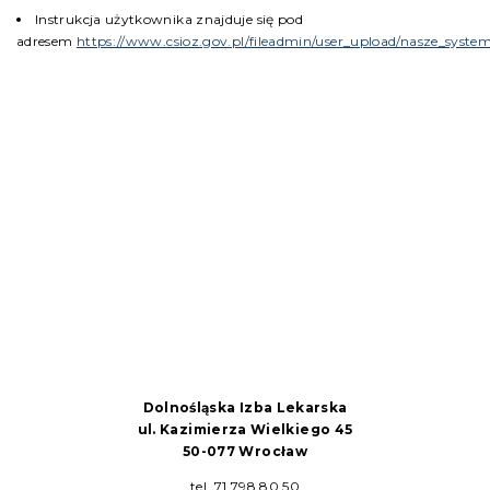
Instrukcja użytkownika znajduje się pod
adresem
https://www.csioz.gov.pl/fileadmin/user_upload/nasze_sys
Dolnośląska Izba Lekarska
ul. Kazimierza Wielkiego 45
50-077 Wrocław
tel. 71 798 80 50