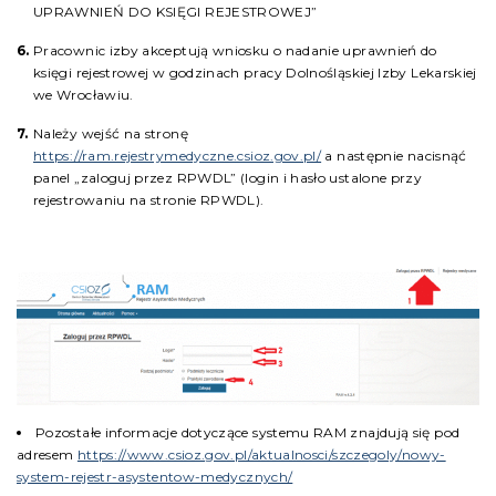
UPRAWNIEŃ DO KSIĘGI REJESTROWEJ”
Pracownic izby akceptują wniosku o nadanie uprawnień do
księgi rejestrowej w godzinach pracy Dolnośląskiej Izby Lekarskiej
we Wrocławiu.
Należy wejść na stronę
https://ram.rejestrymedyczne.csioz.gov.pl/
a następnie nacisnąć
panel „zaloguj przez RPWDL” (login i hasło ustalone przy
rejestrowaniu na stronie RPWDL).
Pozostałe informacje dotyczące systemu RAM znajdują się pod
adresem
https://www.csioz.gov.pl/aktualnosci/szczegoly/nowy-
system-rejestr-asystentow-medycznych/