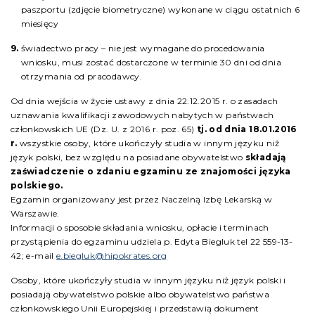
paszportu (zdjęcie biometryczne) wykonane w ciągu ostatnich 6
miesięcy
świadectwo pracy – nie jest wymagane do procedowania
wniosku, musi zostać dostarczone w terminie 30 dni od dnia
otrzymania od pracodawcy.
Od dnia wejścia w życie ustawy z dnia 22.12.2015 r. o zasadach
uznawania kwalifikacji zawodowych nabytych w państwach
członkowskich UE (Dz. U. z 2016 r. poz. 65)
tj. od dnia 18.01.2016
r.
wszystkie osoby, które ukończyły studia w innym języku niż
język polski, bez względu na posiadane obywatelstwo
składają
zaświadczenie o zdaniu egzaminu ze znajomości języka
polskiego.
Egzamin organizowany jest przez Naczelną Izbę Lekarską w
Warszawie.
Informacji o sposobie składania wniosku, opłacie i terminach
przystąpienia do egzaminu udziela p. Edyta Biegluk tel 22 559-13-
42; e-mail
e.biegluk@hipokrates.org
Osoby, które ukończyły studia w innym języku niż język polski i
posiadają obywatelstwo polskie albo obywatelstwo państwa
członkowskiego Unii Europejskiej i przedstawią dokument