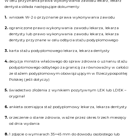
W celu przyznania prawa wykonywania zawodu lekarz, lekarz
dentysta składa następujące dokumenty:
wniosek W-2 o przyznanie prawa wykonywania zawodu
ograniczone prawo wykonywania zawodu lekarza, lekarza
dentysty lub prawo wykonywania zawodu lekarza, lekarza
dentysty przyznane w celu odbycia stażu podyplomowego
karta stażu podyplomowego lekarza, lekarza dentysty
decyzja ministra właściwego do spraw zdrowia o uznaniu stażu
podyplomowego odbytego za granicą za równoważny w całości
ze stażem podyplomowym obowiązującym w Rzeczypospolitej
Polskiej (jeśli dotyczy)
świadectwo złożenia z wynikiem pozytywnym LEK lub LDEK –
oryginał
ankieta oceniająca staż podyplomowy lekarza, lekarza dentysty
orzeczenie o stanie zdrowia, ważne przez okres trzech miesięcy
od dnia wydania
1 zdjęcie o wymiarach 35×45 mm do dowodu osobistego lub