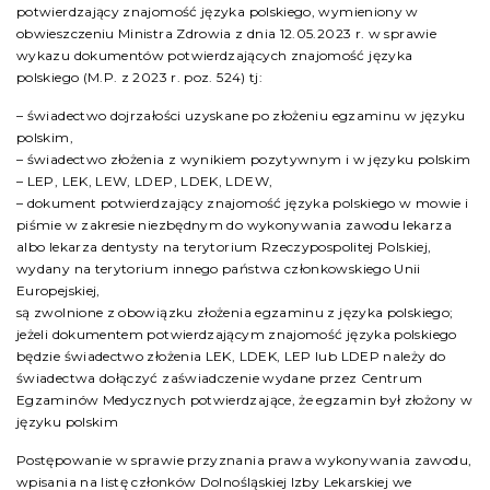
potwierdzający znajomość języka polskiego, wymieniony w
obwieszczeniu Ministra Zdrowia z dnia 12.05.2023 r. w sprawie
wykazu dokumentów potwierdzających znajomość języka
polskiego (M.P. z 2023 r. poz. 524) tj:
– świadectwo dojrzałości uzyskane po złożeniu egzaminu w języku
polskim,
– świadectwo złożenia z wynikiem pozytywnym i w języku polskim
– LEP, LEK, LEW, LDEP, LDEK, LDEW,
– dokument potwierdzający znajomość języka polskiego w mowie i
piśmie w zakresie niezbędnym do wykonywania zawodu lekarza
albo lekarza dentysty na terytorium Rzeczypospolitej Polskiej,
wydany na terytorium innego państwa członkowskiego Unii
Europejskiej,
są zwolnione z obowiązku złożenia egzaminu z języka polskiego;
jeżeli dokumentem potwierdzającym znajomość języka polskiego
będzie świadectwo złożenia LEK, LDEK, LEP lub LDEP należy do
świadectwa dołączyć zaświadczenie wydane przez Centrum
Egzaminów Medycznych potwierdzające, że egzamin był złożony w
języku polskim
Postępowanie w sprawie przyznania prawa wykonywania zawodu,
wpisania na listę członków Dolnośląskiej Izby Lekarskiej we