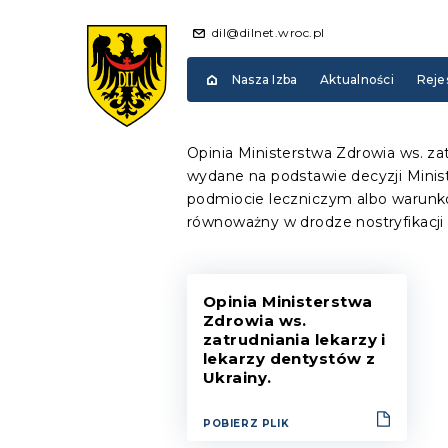
dil@dilnet.wroc.pl
Nasza Izba
Aktualności
Reje
Opinia Ministerstwa Zdrowia ws. za
wydane na podstawie decyzji Minist
podmiocie leczniczym albo warunk
równoważny w drodze nostryfikac
Opinia Ministerstwa
Zdrowia ws.
zatrudniania lekarzy i
lekarzy dentystów z
Ukrainy.
POBIERZ PLIK