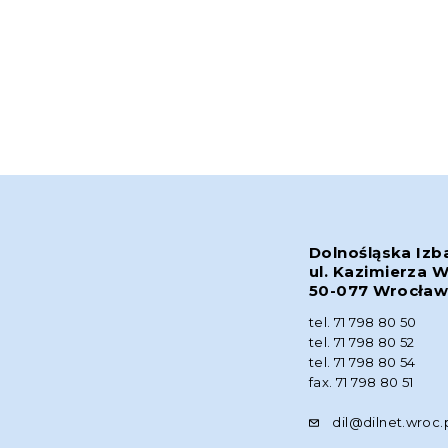
Dolnośląska Izb
ul. Kazimierza W
50-077 Wrocła
tel. 71 798 80 50
tel. 71 798 80 52
tel. 71 798 80 54
fax. 71 798 80 51
dil@dilnet.wroc.