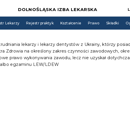
DOLNOŚLĄSKA IZBA LEKARSKA
str Lekarzy
Rejestr praktyk
Kształcenie
Prawo
Składki
Og
trudniania lekarzy i lekarzy dentystów z Ukrainy, którzy po
ra Zdrowia na określony zakres czynności zawodowych, okres
owe prawo wykonywania zawodu, lecz nie uzyskał dotychcza
ji albo egzaminu LEW/LDEW