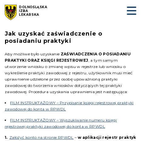
DOLNOŚLĄSKA
IZBA
LEKARSKA
Jak uzyskać zaświadczenie o
posiadaniu praktyki
Aby możliwe było uzyskanie
ZAŚWIADCZENIA O POSIADANIU
PRAKTYKI ORAZ KSIĘGI REJESTROWEJ
, a tym samym
utworzenie wniosku o zmianę wpisu w rejestrze lub wniosku o
wykreślenie praktyki zawodowej z rejestru, użytkownik musi mieć
uprawnienie udzielone przez osobę upoważnioną praktyki
zawodowej do tworzenia wniosków dotyczących tej praktyki
zawodowej. Procedura uzyskania uprawnienia jest następująca:
FILM INSTRUKTAŻOWY – Przypisanie księgi rejestrowej praktyki
zawodowej do konta w RPWDL
FILM INSTRUKTAŻOWY – Wyszukiwanie numeru księgi
rejestrowej praktyki zawodowej do konta w RPWDL
Założyć konto na stronie RPWDL
–
w aplikacji rejestr praktyk