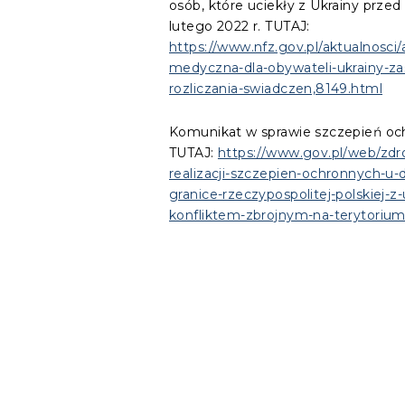
osób, które uciekły z Ukrainy prze
lutego 2022 r. TUTAJ:
https://www.nfz.gov.pl/aktualnosci/
medyczna-dla-obywateli-ukrainy-zas
rozliczania-swiadczen,8149.html
Komunikat w sprawie szczepień och
TUTAJ:
https://www.gov.pl/web/zdr
realizacji-szczepien-ochronnych-u-d
granice-rzeczypospolitej-polskiej-z
konfliktem-zbrojnym-na-terytoriu