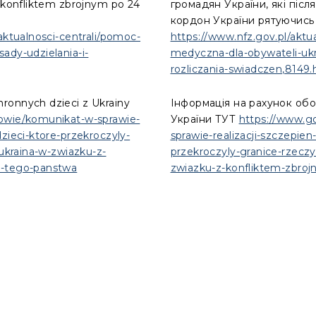
d konfliktem zbrojnym po 24
громадян України, які післ
кордон України рятуючись 
aktualnosci-centrali/pomoc-
https://www.nfz.gov.pl/aktu
ady-udzielania-i-
medyczna-dla-obywateli-ukra
rozliczania-swiadczen,8149.
ronnych dzieci z Ukrainy
Інформація на рахунок обо
owie/komunikat-w-sprawie-
України ТУТ
https://www.g
zieci-ktore-przekroczyly-
sprawie-realizacji-szczepie
-ukraina-w-zwiazku-z-
przekroczyly-granice-rzeczyp
m-tego-panstwa
zwiazku-z-konfliktem-zbro