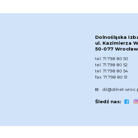
Dolnośląska Izb
ul. Kazimierza W
50-077 Wrocła
tel. 71 798 80 50
tel. 71 798 80 52
tel. 71 798 80 54
fax. 71 798 80 51
dil@dilnet.wroc.
Śledź nas: