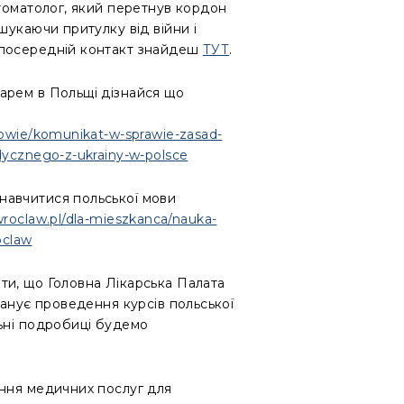
томатолог, який перетнув кордон
шукаючи притулку від війни і
зпосередній контакт знайдеш
ТУТ
.
арем в Польщі дізнайся що
rowie/komunikat-w-sprawie-zasad-
dycznego-z-ukrainy-w-polsce
авчитися польської мови
roclaw.pl/dla-mieszkanca/nauka-
oclaw
ти, що Головна Лікарська Палата
ланує проведення курсів польської
ьні подробиці будемо
ання медичних послуг для