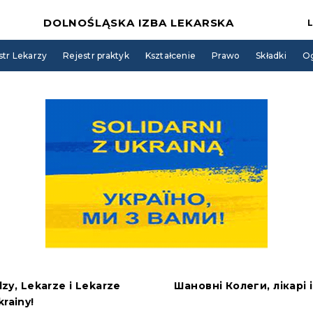
DOLNOŚLĄSKA IZBA LEKARSKA
str Lekarzy
Rejestr praktyk
Kształcenie
Prawo
Składki
Og
dzy, Lekarze i Lekarze
Шановні Колеги, лікарі 
krainy!