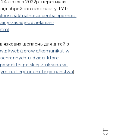
я 24 лютого 2022р. перетнули
від збройного конфлікту ТУТ:
alnosci/aktualnosci-centrali/pomoc-
iny-zasady-udzielania-i-
html
в’язкових щеплень для дітей з
ov.pl/web/zdrowie/komunikat-w-
n-ochronnych-u-dzieci-ktore-
ospolitej-polskiej-z-ukraina-w-
jnym-na-terytorium-tego-panstwa
)