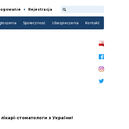
Logowanie
Rejestracja
łoszenia
Społeczność
Ubezpieczenia
Kontakt
і лікарі-стоматологи з України!