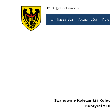
dil@dilnet.wroc.pl
Nasza Izba
Aktualności
Reje
Szanownie Kole
ż
anki i Kole
Denty
ś
ci z U