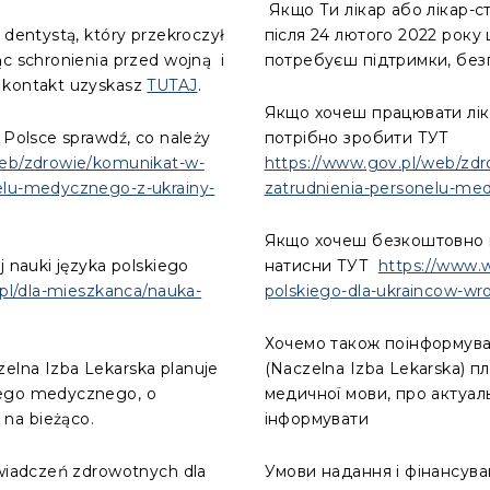
Якщо Ти лікар або лікар-с
 dentystą, który przekroczył
після 24 лютого 2022 року 
ąc schronienia przed wojną i
потребуєш підтримки, бе
 kontakt uzyskasz
TUTAJ
.
Якщо хочеш працювати лік
 Polsce sprawdź, co należy
потрібно зробити ТУТ
web/zdrowie/komunikat-w-
https://www.gov.pl/web/zd
elu-medycznego-z-ukrainy-
zatrudnienia-personelu-me
Якщо хочеш безкоштовно н
j nauki języka polskiego
натисни ТУТ
https://www.w
pl/dla-mieszkanca/nauka-
polskiego-dla-ukraincow-wr
Хочемо також поінформува
elna Izba Lekarska planuje
(Naczelna Izba Lekarska) п
iego medycznego, o
медичної мови, про актуал
na bieżąco.
інформувати
świadczeń zdrowotnych dla
Умови надання і фінансув